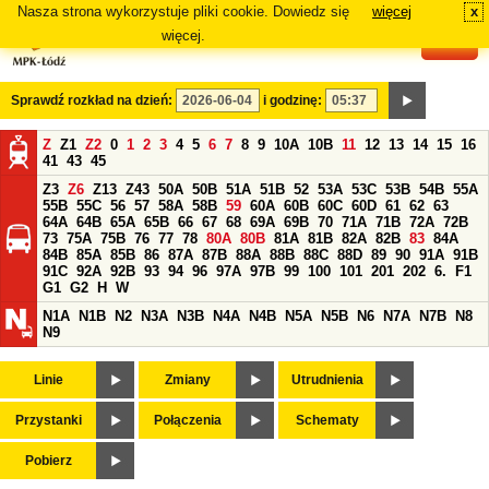
Nasza strona wykorzystuje pliki cookie. Dowiedz się
więcej
x
#
więcej.
Sprawdź rozkład na dzień:
i godzinę:
Z
Z1
Z2
0
1
2
3
4
5
6
7
8
9
10A
10B
11
12
13
14
15
16
41
43
45
Z3
Z6
Z13
Z43
50A
50B
51A
51B
52
53A
53C
53B
54B
55A
55B
55C
56
57
58A
58B
59
60A
60B
60C
60D
61
62
63
64A
64B
65A
65B
66
67
68
69A
69B
70
71A
71B
72A
72B
73
75A
75B
76
77
78
80A
80B
81A
81B
82A
82B
83
84A
84B
85A
85B
86
87A
87B
88A
88B
88C
88D
89
90
91A
91B
91C
92A
92B
93
94
96
97A
97B
99
100
101
201
202
6.
F1
G1
G2
H
W
N1A
N1B
N2
N3A
N3B
N4A
N4B
N5A
N5B
N6
N7A
N7B
N8
N9
Linie
Zmiany
Utrudnienia
Przystanki
Połączenia
Schematy
Pobierz