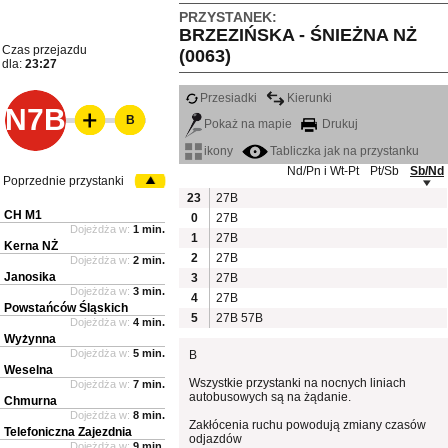
PRZYSTANEK:
BRZEZIŃSKA - ŚNIEŻNA NŻ
Czas przejazdu
(0063)
dla:
23:27
Przesiadki
Kierunki
N7B
B
Pokaż na mapie
Drukuj
ikony
Tabliczka jak na przystanku
Nd/Pn i Wt-Pt
Pt/Sb
Sb/Nd
Poprzednie przystanki
23
27B
CH M1
0
27B
Dojeżdża w:
1 min.
1
27B
Kerna NŻ
2
27B
Dojeżdża w:
2 min.
Janosika
3
27B
Dojeżdża w:
3 min.
4
27B
Powstańców Śląskich
5
27B
57B
Dojeżdża w:
4 min.
Wyżynna
Dojeżdża w:
5 min.
B
Weselna
Wszystkie przystanki na nocnych liniach
Dojeżdża w:
7 min.
autobusowych są na żądanie.
Chmurna
Dojeżdża w:
8 min.
Zakłócenia ruchu powodują zmiany czasów
Telefoniczna Zajezdnia
odjazdów
Dojeżdża w:
9 min.