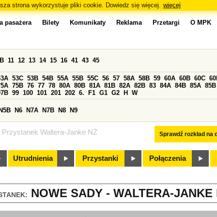
sza strona wykorzystuje pliki cookie. Dowiedz się więcej.
więcej
a pasażera
Bilety
Komunikaty
Reklama
Przetargi
O MPK
0B
11
12
13
14
15
16
41
43
45
53A
53C
53B
54B
55A
55B
55C
56
57
58A
58B
59
60A
60B
60C
60
75A
75B
76
77
78
80A
80B
81A
81B
82A
82B
83
84A
84B
85A
85B
97B
99
100
101
201
202
6.
F1
G1
G2
H
W
N5B
N6
N7A
N7B
N8
N9
Przystanek Waltera-Janke NŻ
Sprawdź rozkład na d
Utrudnienia
Przystanki
Połączenia
NOWE SADY - WALTERA-JANKE N
STANEK: