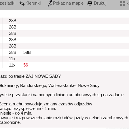
zesiadki
Kierunki
Pokaż na mapie
Drukuj
i
28B
28B
28B
28B
28B
28B
58B
11x
11x
56
zjazd po trasie ZAJ.NOWE SADY
Włókniarzy, Bandurskiego, Waltera-Janke, Nowe Sady
stkie przystanki na nocnych liniach autobusowych są na żądanie.
ócenia ruchu powodują zmiany czasów odjazdów
rancja: przyspieszenie - 1 min.
nienie - do 4 min.
owanie i rozpowszechnianie rozkładów jazdy w celach zarobkowych
 zabronione.