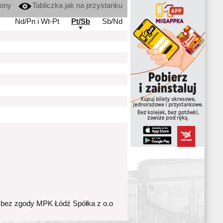
kony
Tabliczka jak na przystanku
Nd/Pn i Wt-Pt
Pt/Sb
Sb/Nd
 bez zgody MPK Łódź Spółka z o.o