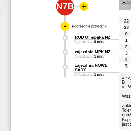
Pr
N7B
22
Poprzednie przystanki
23
0
ROD Olimpijka NŻ
1
Dojeżdża w:
0 min.
2
zajezdnia MPK NŻ
3
Dojeżdża w:
1 min.
4
zajezdnia NOWE
5
SADY
Dojeżdża w:
1 min.
x - 
B
y - 
Wszy
Zakł
Tole
opóź
Kopi
jest