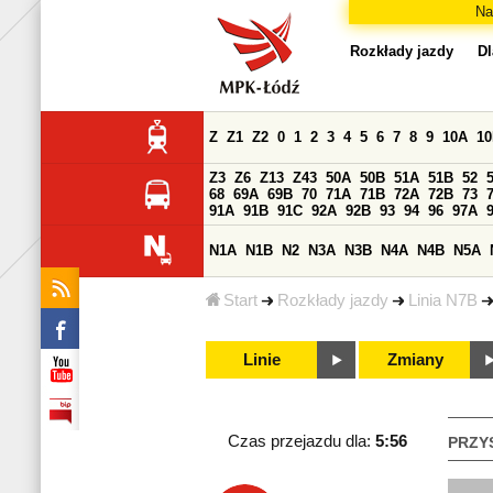
Na
Rozkłady jazdy
Dl
Z
Z1
Z2
0
1
2
3
4
5
6
7
8
9
10A
1
Z3
Z6
Z13
Z43
50A
50B
51A
51B
52
68
69A
69B
70
71A
71B
72A
72B
73
91A
91B
91C
92A
92B
93
94
96
97A
N1A
N1B
N2
N3A
N3B
N4A
N4B
N5A
Start
Rozkłady jazdy
Linia N7B
Linie
Zmiany
Czas przejazdu dla:
5:56
PRZY