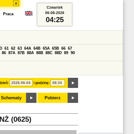
x
Czwartek
06-08-2026
Praca
04:25
D
61
62
63
64A
64B
65A
65B
66
67
86
87A
87B
88A
88B
88C
88D
89
90
zień:
i godzinę:
Schematy
Pobierz
Ż (0625)