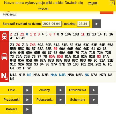
Nasza strona wykorzystuje pliki cookie. Dowiedz się
więcej
x
#
więcej.
Sprawdź rozkład na dzień:
i godzinę:
Z
Z1
Z2
0
1
2
3
4
5
6
7
8
9
10A
10B
11
12
13
14
15
16
41
43
45
Z3
Z6
Z13
Z43
50A
50B
51A
51B
52
53A
53C
53B
54B
55A
55B
55C
56
57
58A
58B
59
60A
60B
60C
60D
61
62
63
64A
64B
65A
65B
66
67
68
69A
69B
70
71A
71B
72A
72B
73
75A
75B
76
77
78
80A
80B
81A
81B
82A
82B
83
84A
84B
85A
85B
86
87A
87B
88A
88B
88C
88D
89
90
91A
91B
91C
92A
92B
93
94
96
97A
97B
99
100
101
201
202
6.
F1
G1
G2
H
W
N1A
N1B
N2
N3A
N3B
N4A
N4B
N5A
N5B
N6
N7A
N7B
N8
N9
Linie
Zmiany
Utrudnienia
Przystanki
Połączenia
Schematy
Pobierz