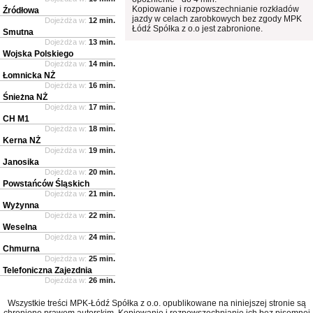
Kopiowanie i rozpowszechnianie rozkładów
Źródłowa
jazdy w celach zarobkowych bez zgody MPK
Dojeżdża w:
12 min.
Łódź Spółka z o.o jest zabronione.
Smutna
Dojeżdża w:
13 min.
Wojska Polskiego
Dojeżdża w:
14 min.
Łomnicka NŻ
Dojeżdża w:
16 min.
Śnieżna NŻ
Dojeżdża w:
17 min.
CH M1
Dojeżdża w:
18 min.
Kerna NŻ
Dojeżdża w:
19 min.
Janosika
Dojeżdża w:
20 min.
Powstańców Śląskich
Dojeżdża w:
21 min.
Wyżynna
Dojeżdża w:
22 min.
Weselna
Dojeżdża w:
24 min.
Chmurna
Dojeżdża w:
25 min.
Telefoniczna Zajezdnia
Dojeżdża w:
26 min.
Wszystkie treści MPK-Łódź Spółka z o.o. opublikowane na niniejszej stronie są
chronione prawem autorskim. Kopiowanie i rozpowszechnianie ich bez pisemnej