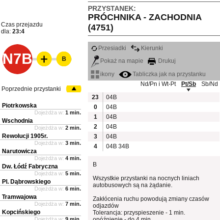
PRZYSTANEK:
PRÓCHNIKA - ZACHODNIA
Czas przejazdu
(4751)
dla:
23:4
Przesiadki
Kierunki
N7B
B
Pokaż na mapie
Drukuj
ikony
Tabliczka jak na przystanku
Nd/Pn i Wt-Pt
Pt/Sb
Sb/Nd
Poprzednie przystanki
23
04B
Piotrkowska
0
04B
Dojeżdża w:
1 min.
1
04B
Wschodnia
2
04B
Dojeżdża w:
2 min.
Rewolucji 1905r.
3
04B
Dojeżdża w:
3 min.
4
04B
34B
Narutowicza
Dojeżdża w:
4 min.
B
Dw. Łódź Fabryczna
Dojeżdża w:
5 min.
Wszystkie przystanki na nocnych liniach
Pl. Dąbrowskiego
autobusowych są na żądanie.
Dojeżdża w:
6 min.
Tramwajowa
Zakłócenia ruchu powodują zmiany czasów
Dojeżdża w:
7 min.
odjazdów
Kopcińskiego
Tolerancja: przyspieszenie - 1 min.
Dojeżdża w:
9 min.
opóźnienie - do 4 min.