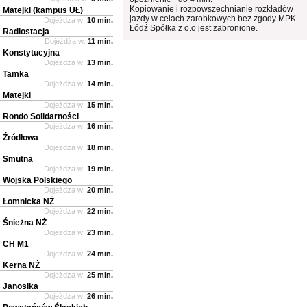
Kopiowanie i rozpowszechnianie rozkładów
Matejki (kampus UŁ)
jazdy w celach zarobkowych bez zgody MPK
Dojeżdża w:
10 min.
Łódź Spółka z o.o jest zabronione.
Radiostacja
Dojeżdża w:
11 min.
Konstytucyjna
Dojeżdża w:
13 min.
Tamka
Dojeżdża w:
14 min.
Matejki
Dojeżdża w:
15 min.
Rondo Solidarności
Dojeżdża w:
16 min.
Źródłowa
Dojeżdża w:
18 min.
Smutna
Dojeżdża w:
19 min.
Wojska Polskiego
Dojeżdża w:
20 min.
Łomnicka NŻ
Dojeżdża w:
22 min.
Śnieżna NŻ
Dojeżdża w:
23 min.
CH M1
Dojeżdża w:
24 min.
Kerna NŻ
Dojeżdża w:
25 min.
Janosika
Dojeżdża w:
26 min.