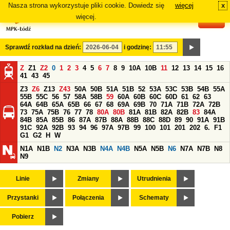
Nasza strona wykorzystuje pliki cookie. Dowiedz się
więcej
x
#
więcej.
Sprawdź rozkład na dzień:
i godzinę:
Z
Z1
Z2
0
1
2
3
4
5
6
7
8
9
10A
10B
11
12
13
14
15
16
41
43
45
Z3
Z6
Z13
Z43
50A
50B
51A
51B
52
53A
53C
53B
54B
55A
55B
55C
56
57
58A
58B
59
60A
60B
60C
60D
61
62
63
64A
64B
65A
65B
66
67
68
69A
69B
70
71A
71B
72A
72B
73
75A
75B
76
77
78
80A
80B
81A
81B
82A
82B
83
84A
84B
85A
85B
86
87A
87B
88A
88B
88C
88D
89
90
91A
91B
91C
92A
92B
93
94
96
97A
97B
99
100
101
201
202
6.
F1
G1
G2
H
W
N1A
N1B
N2
N3A
N3B
N4A
N4B
N5A
N5B
N6
N7A
N7B
N8
N9
Linie
Zmiany
Utrudnienia
Przystanki
Połączenia
Schematy
Pobierz