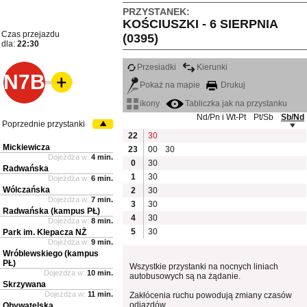
PRZYSTANEK:
KOŚCIUSZKI - 6 SIERPNIA
Czas przejazdu
(0395)
dla:
22:30
Przesiadki
Kierunki
N7B
Pokaż na mapie
Drukuj
ikony
Tabliczka jak na przystanku
Nd/Pn i Wt-Pt
Pt/Sb
Sb/Nd
Poprzednie przystanki
22
30
Mickiewicza
23
00
30
Dojeżdża w:
4 min.
0
30
Radwańska
1
30
Dojeżdża w:
6 min.
Wólczańska
2
30
Dojeżdża w:
7 min.
3
30
Radwańska (kampus PŁ)
4
30
Dojeżdża w:
8 min.
5
30
Park im. Klepacza NŻ
Dojeżdża w:
9 min.
Wróblewskiego (kampus
PŁ)
Wszystkie przystanki na nocnych liniach
Dojeżdża w:
10 min.
autobusowych są na żądanie.
Skrzywana
Dojeżdża w:
11 min.
Zakłócenia ruchu powodują zmiany czasów
odjazdów
Obywatelska