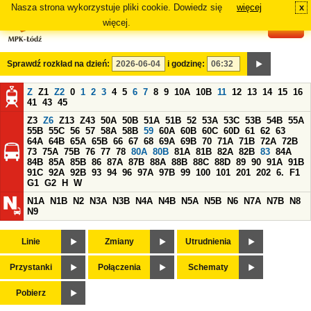
Nasza strona wykorzystuje pliki cookie. Dowiedz się
więcej
x
#
więcej.
Sprawdź rozkład na dzień:
i godzinę:
Z
Z1
Z2
0
1
2
3
4
5
6
7
8
9
10A
10B
11
12
13
14
15
16
41
43
45
Z3
Z6
Z13
Z43
50A
50B
51A
51B
52
53A
53C
53B
54B
55A
55B
55C
56
57
58A
58B
59
60A
60B
60C
60D
61
62
63
64A
64B
65A
65B
66
67
68
69A
69B
70
71A
71B
72A
72B
73
75A
75B
76
77
78
80A
80B
81A
81B
82A
82B
83
84A
84B
85A
85B
86
87A
87B
88A
88B
88C
88D
89
90
91A
91B
91C
92A
92B
93
94
96
97A
97B
99
100
101
201
202
6.
F1
G1
G2
H
W
N1A
N1B
N2
N3A
N3B
N4A
N4B
N5A
N5B
N6
N7A
N7B
N8
N9
Linie
Zmiany
Utrudnienia
Przystanki
Połączenia
Schematy
Pobierz