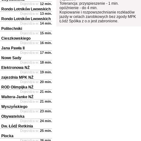
Tolerancja: przyspieszenie - 1 min.
Dojeżdża w:
12 min.
opóźnienie - do 4 min.
Rondo Lotników Lwowskich
Kopiowanie i rozpowszechnianie rozkładów
Dojeżdża w:
13 min.
jazdy w celach zarobkowych bez zgody MPK
Rondo Lotników Lwowskich
Łódź Spółka z o.o jest zabronione.
Dojeżdża w:
14 min.
Politechniki
Dojeżdża w:
15 min.
Cieszkowskiego
Dojeżdża w:
16 min.
Jana Pawła II
Dojeżdża w:
17 min.
Nowe Sady
Dojeżdża w:
18 min.
Elektronowa NŻ
Dojeżdża w:
19 min.
zajezdnia MPK NŻ
Dojeżdża w:
20 min.
ROD Olimpijka NŻ
Dojeżdża w:
21 min.
Waltera-Janke NŻ
Dojeżdża w:
21 min.
Wyszyńskiego
Dojeżdża w:
23 min.
Obywatelska
Dojeżdża w:
24 min.
Dw. Łódź Retkinia
Dojeżdża w:
25 min.
Plocka
Dojeżdża w:
26 min.