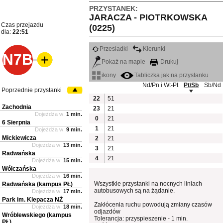
PRZYSTANEK:
JARACZA - PIOTRKOWSKA
Czas przejazdu
(0225)
dla:
22:51
Przesiadki
Kierunki
N7B
Pokaż na mapie
Drukuj
ikony
Tabliczka jak na przystanku
Nd/Pn i Wt-Pt
Pt/Sb
Sb/Nd
Poprzednie przystanki
22
51
Zachodnia
23
21
Dojeżdża w:
1 min.
0
21
6 Sierpnia
1
21
Dojeżdża w:
9 min.
Mickiewicza
2
21
Dojeżdża w:
13 min.
3
21
Radwańska
4
21
Dojeżdża w:
15 min.
Wólczańska
Dojeżdża w:
16 min.
Wszystkie przystanki na nocnych liniach
Radwańska (kampus PŁ)
autobusowych są na żądanie.
Dojeżdża w:
17 min.
Park im. Klepacza NŻ
Zakłócenia ruchu powodują zmiany czasów
Dojeżdża w:
18 min.
odjazdów
Wróblewskiego (kampus
Tolerancja: przyspieszenie - 1 min.
PŁ)