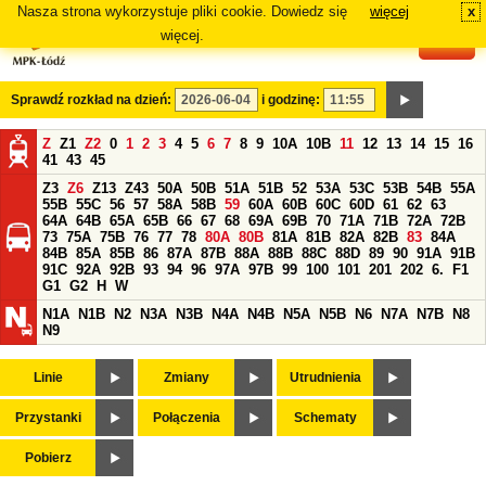
Nasza strona wykorzystuje pliki cookie. Dowiedz się
więcej
x
#
więcej.
Sprawdź rozkład na dzień:
i godzinę:
Z
Z1
Z2
0
1
2
3
4
5
6
7
8
9
10A
10B
11
12
13
14
15
16
41
43
45
Z3
Z6
Z13
Z43
50A
50B
51A
51B
52
53A
53C
53B
54B
55A
55B
55C
56
57
58A
58B
59
60A
60B
60C
60D
61
62
63
64A
64B
65A
65B
66
67
68
69A
69B
70
71A
71B
72A
72B
73
75A
75B
76
77
78
80A
80B
81A
81B
82A
82B
83
84A
84B
85A
85B
86
87A
87B
88A
88B
88C
88D
89
90
91A
91B
91C
92A
92B
93
94
96
97A
97B
99
100
101
201
202
6.
F1
G1
G2
H
W
N1A
N1B
N2
N3A
N3B
N4A
N4B
N5A
N5B
N6
N7A
N7B
N8
N9
Linie
Zmiany
Utrudnienia
Przystanki
Połączenia
Schematy
Pobierz