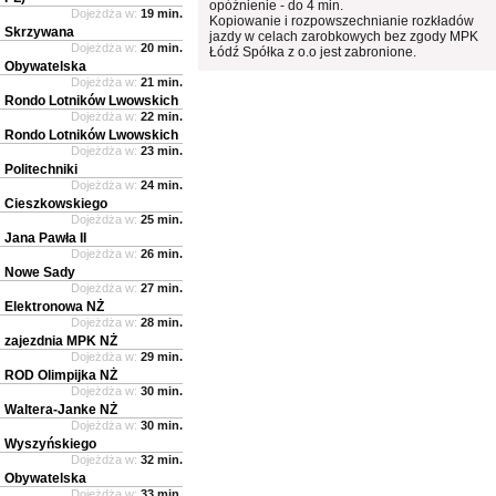
opóźnienie - do 4 min.
Dojeżdża w:
19 min.
Kopiowanie i rozpowszechnianie rozkładów
Skrzywana
jazdy w celach zarobkowych bez zgody MPK
Dojeżdża w:
20 min.
Łódź Spółka z o.o jest zabronione.
Obywatelska
Dojeżdża w:
21 min.
Rondo Lotników Lwowskich
Dojeżdża w:
22 min.
Rondo Lotników Lwowskich
Dojeżdża w:
23 min.
Politechniki
Dojeżdża w:
24 min.
Cieszkowskiego
Dojeżdża w:
25 min.
Jana Pawła II
Dojeżdża w:
26 min.
Nowe Sady
Dojeżdża w:
27 min.
Elektronowa NŻ
Dojeżdża w:
28 min.
zajezdnia MPK NŻ
Dojeżdża w:
29 min.
ROD Olimpijka NŻ
Dojeżdża w:
30 min.
Waltera-Janke NŻ
Dojeżdża w:
30 min.
Wyszyńskiego
Dojeżdża w:
32 min.
Obywatelska
Dojeżdża w:
33 min.