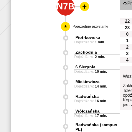
Pr
N7B
22
Poprzednie przystanki
23
0
Piotrkowska
1
Dojeżdża w:
1 min.
2
Zachodnia
3
Dojeżdża w:
2 min.
4
6 Sierpnia
Dojeżdża w:
10 min.
Wszy
Mickiewicza
Zakł
Dojeżdża w:
14 min.
Tole
opóź
Radwańska
Kopi
Dojeżdża w:
16 min.
jest
Wólczańska
Dojeżdża w:
17 min.
Radwańska (kampus
PŁ)