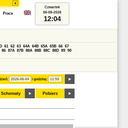
x
Czwartek
06-08-2026
Praca
12:04
D
61
62
63
64A
64B
65A
65B
66
67
86
87A
87B
88A
88B
88C
88D
89
90
zień:
i godzinę:
Schematy
Pobierz