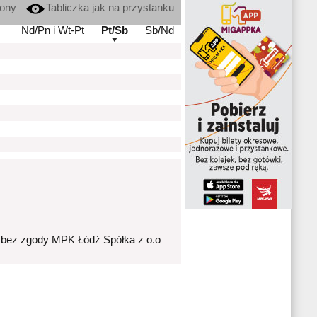
kony
Tabliczka jak na przystanku
Nd/Pn i Wt-Pt
Pt/Sb
Sb/Nd
 bez zgody MPK Łódź Spółka z o.o