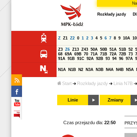
Na
Rozkłady jazdy
Dl
Z
Z1
Z2
0
1
2
3
4
5
6
7
8
9
10A
1
Z3
Z6
Z13
Z43
50A
50B
51A
51B
52
68
69A
69B
70
71A
71B
72A
72B
73
91A
91B
91C
92A
92B
93
94
96
97A
N1A
N1B
N2
N3A
N3B
N4A
N4B
N5A
Start
Rozkłady jazdy
Linia N7B
Linie
Zmiany
Czas przejazdu dla:
22:50
PRZY