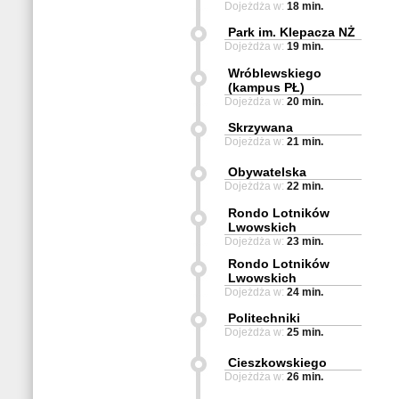
Dojeżdża w:
18 min.
Park im. Klepacza NŻ
Dojeżdża w:
19 min.
Wróblewskiego
(kampus PŁ)
Dojeżdża w:
20 min.
Skrzywana
Dojeżdża w:
21 min.
Obywatelska
Dojeżdża w:
22 min.
Rondo Lotników
Lwowskich
Dojeżdża w:
23 min.
Rondo Lotników
Lwowskich
Dojeżdża w:
24 min.
Politechniki
Dojeżdża w:
25 min.
Cieszkowskiego
Dojeżdża w:
26 min.