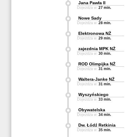
Jana Pawła II
Dojeżdża w:
27 min.
Nowe Sady
Dojeżdża w:
28 min.
Elektronowa NŻ
Dojeżdża w:
29 min.
zajezdnia MPK NŻ
Dojeżdża w:
30 min.
ROD Olimpijka NŻ
Dojeżdża w:
31 min.
Waltera-Janke NŻ
Dojeżdża w:
31 min.
Wyszyńskiego
Dojeżdża w:
33 min.
Obywatelska
Dojeżdża w:
34 min.
Dw. Łódź Retkinia
Dojeżdża w:
35 min.