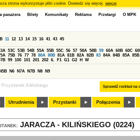
sza strona wykorzystuje pliki cookie. Dowiedz się więcej.
więcej
a pasażera
Bilety
Komunikaty
Reklama
Przetargi
O MPK
0B
11
12
13
14
15
16
41
43
45
53A
53C
53B
54B
55A
55B
55C
56
57
58A
58B
59
60A
60B
60C
60
75A
75B
76
77
78
80A
80B
81A
81B
82A
82B
83
84A
84B
85A
85B
97B
99
100
101
201
202
6.
F1
G1
G2
H
W
N5B
N6
N7A
N7B
N8
N9
Przystanek Kilińskiego
Sprawdź rozkład na d
Utrudnienia
Przystanki
Połączenia
JARACZA - KILIŃSKIEGO (0224)
STANEK: