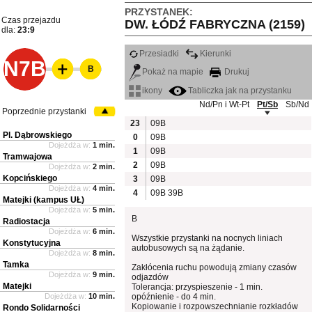
PRZYSTANEK:
Czas przejazdu
DW. ŁÓDŹ FABRYCZNA (2159)
dla:
23:9
Przesiadki
Kierunki
N7B
B
Pokaż na mapie
Drukuj
ikony
Tabliczka jak na przystanku
Nd/Pn i Wt-Pt
Pt/Sb
Sb/Nd
Poprzednie przystanki
23
09B
Pl. Dąbrowskiego
0
09B
Dojeżdża w:
1 min.
1
09B
Tramwajowa
2
09B
Dojeżdża w:
2 min.
Kopcińskiego
3
09B
Dojeżdża w:
4 min.
4
09B
39B
Matejki (kampus UŁ)
Dojeżdża w:
5 min.
B
Radiostacja
Dojeżdża w:
6 min.
Wszystkie przystanki na nocnych liniach
Konstytucyjna
autobusowych są na żądanie.
Dojeżdża w:
8 min.
Tamka
Zakłócenia ruchu powodują zmiany czasów
Dojeżdża w:
9 min.
odjazdów
Matejki
Tolerancja: przyspieszenie - 1 min.
Dojeżdża w:
10 min.
opóźnienie - do 4 min.
Kopiowanie i rozpowszechnianie rozkładów
Rondo Solidarności