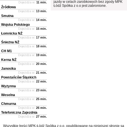
jazdy w celach zarobkowych bez zgody MPK
Dojeżdża w:
11 min.
Łódź Spółka z o.o jest zabronione.
Źródłowa
Dojeżdża w:
13 min.
Smutna
Dojeżdża w:
14 min.
Wojska Polskiego
Dojeżdża w:
15 min.
Łomnicka NŻ
Dojeżdża w:
17 min.
Śnieżna NŻ
Dojeżdża w:
18 min.
CH M1
Dojeżdża w:
19 min.
Kerna NŻ
Dojeżdża w:
20 min.
Janosika
Dojeżdża w:
21 min.
Powstańców Śląskich
Dojeżdża w:
22 min.
Wyżynna
Dojeżdża w:
23 min.
Weselna
Dojeżdża w:
25 min.
Chmurna
Dojeżdża w:
26 min.
Telefoniczna Zajezdnia
Dojeżdża w:
27 min.
Wszystkie treści MPK-Łódź Spółka z o.o. opublikowane na niniejszej stronie są