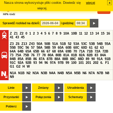
Nasza strona wykorzystuje pliki cookie. Dowiedz się
więcej
x
#
więcej.
Sprawdź rozkład na dzień:
i godzinę:
Z
Z1
Z2
0
1
2
3
4
5
6
7
8
9
10A
10B
11
12
13
14
15
16
41
43
45
Z3
Z6
Z13
Z43
50A
50B
51A
51B
52
53A
53C
53B
54B
55A
55B
55C
56
57
58A
58B
59
60A
60B
60C
60D
61
62
63
64A
64B
65A
65B
66
67
68
69A
69B
70
71A
71B
72A
72B
73
75A
75B
76
77
78
80A
80B
81A
81B
82A
82B
83
84A
84B
85A
85B
86
87A
87B
88A
88B
88C
88D
89
90
91A
91B
91C
92A
92B
93
94
96
97A
97B
99
100
101
201
202
6.
F1
G1
G2
H
W
N1A
N1B
N2
N3A
N3B
N4A
N4B
N5A
N5B
N6
N7A
N7B
N8
N9
Linie
Zmiany
Utrudnienia
Przystanki
Połączenia
Schematy
Pobierz