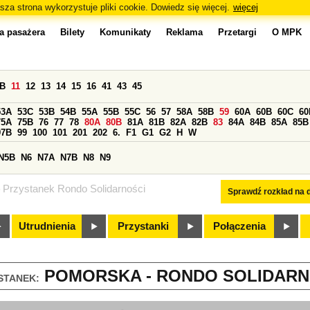
sza strona wykorzystuje pliki cookie. Dowiedz się więcej.
więcej
a pasażera
Bilety
Komunikaty
Reklama
Przetargi
O MPK
0B
11
12
13
14
15
16
41
43
45
53A
53C
53B
54B
55A
55B
55C
56
57
58A
58B
59
60A
60B
60C
60
75A
75B
76
77
78
80A
80B
81A
81B
82A
82B
83
84A
84B
85A
85B
97B
99
100
101
201
202
6.
F1
G1
G2
H
W
N5B
N6
N7A
N7B
N8
N9
Przystanek Rondo Solidarności
Sprawdź rozkład na d
Utrudnienia
Przystanki
Połączenia
POMORSKA - RONDO SOLIDARNO
STANEK: