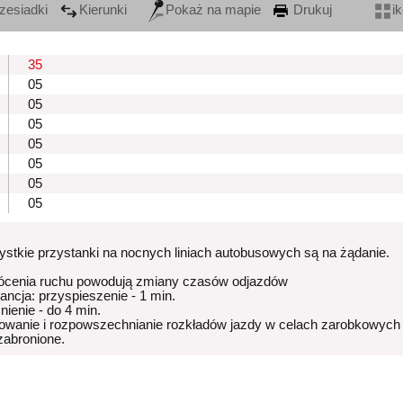
zesiadki
Kierunki
Pokaż na mapie
Drukuj
i
35
05
05
05
05
05
05
05
stkie przystanki na nocnych liniach autobusowych są na żądanie.
ócenia ruchu powodują zmiany czasów odjazdów
rancja: przyspieszenie - 1 min.
nienie - do 4 min.
owanie i rozpowszechnianie rozkładów jazdy w celach zarobkowych
 zabronione.