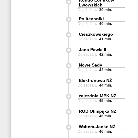
Rondo Lotników
Lwowskich
Dojeżdża w:
39 min.
Politechniki
Dojeżdża w:
40 min.
Cieszkowskiego
Dojeżdża w:
41 min.
Jana Pawła II
Dojeżdża w:
42 min.
Nowe Sady
Dojeżdża w:
43 min.
Elektronowa NŻ
Dojeżdża w:
44 min.
zajezdnia MPK NŻ
Dojeżdża w:
45 min.
ROD Olimpijka NŻ
Dojeżdża w:
46 min.
Waltera-Janke NŻ
Dojeżdża w:
46 min.