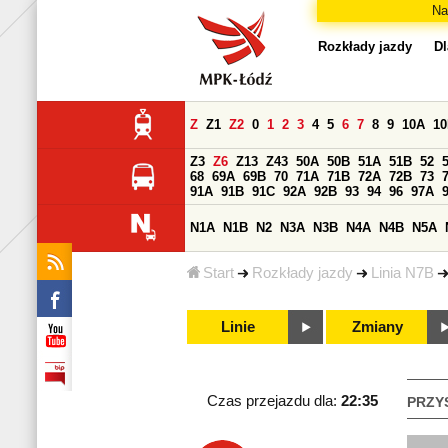
Na
Rozkłady jazdy
Dl
Z
Z1
Z2
0
1
2
3
4
5
6
7
8
9
10A
1
Z3
Z6
Z13
Z43
50A
50B
51A
51B
52
68
69A
69B
70
71A
71B
72A
72B
73
91A
91B
91C
92A
92B
93
94
96
97A
N1A
N1B
N2
N3A
N3B
N4A
N4B
N5A
Start
Rozkłady jazdy
Linia N7B
Linie
Zmiany
Czas przejazdu dla:
22:35
PRZY