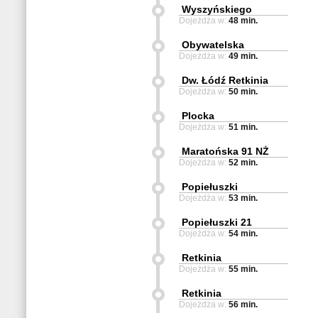
Wyszyńskiego
Dojeżdża w:
48 min.
Obywatelska
Dojeżdża w:
49 min.
Dw. Łódź Retkinia
Dojeżdża w:
50 min.
Plocka
Dojeżdża w:
51 min.
Maratońska 91 NŻ
Dojeżdża w:
52 min.
Popiełuszki
Dojeżdża w:
53 min.
Popiełuszki 21
Dojeżdża w:
54 min.
Retkinia
Dojeżdża w:
55 min.
Retkinia
Dojeżdża w:
56 min.