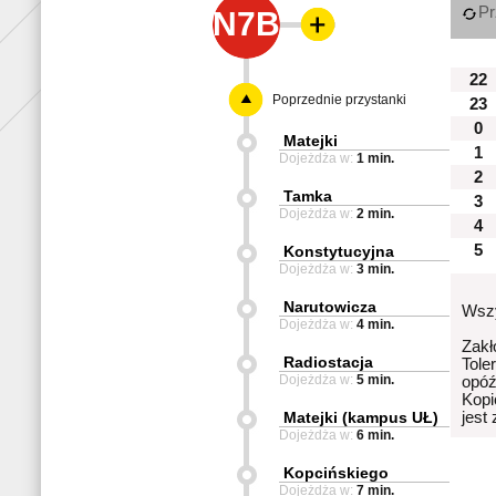
Pr
N7B
22
Poprzednie przystanki
23
0
Matejki
1
Dojeżdża w:
1 min.
2
Tamka
3
Dojeżdża w:
2 min.
4
5
Konstytucyjna
Dojeżdża w:
3 min.
Narutowicza
Wszy
Dojeżdża w:
4 min.
Zakł
Radiostacja
Tole
Dojeżdża w:
5 min.
opóź
Kopi
Matejki (kampus UŁ)
jest
Dojeżdża w:
6 min.
Kopcińskiego
Dojeżdża w:
7 min.