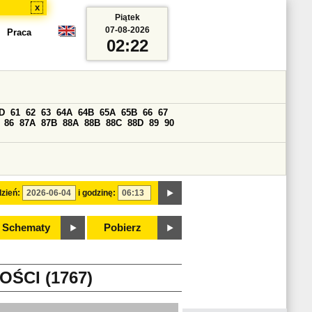
x
Piątek
07-08-2026
Praca
02:22
D
61
62
63
64A
64B
65A
65B
66
67
86
87A
87B
88A
88B
88C
88D
89
90
zień:
i godzinę:
Schematy
Pobierz
ŚCI (1767)