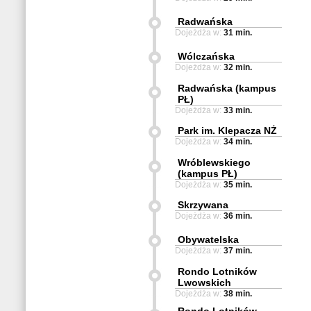
Radwańska
Dojeżdża w:
31 min.
Wólczańska
Dojeżdża w:
32 min.
Radwańska (kampus
PŁ)
Dojeżdża w:
33 min.
Park im. Klepacza NŻ
Dojeżdża w:
34 min.
Wróblewskiego
(kampus PŁ)
Dojeżdża w:
35 min.
Skrzywana
Dojeżdża w:
36 min.
Obywatelska
Dojeżdża w:
37 min.
Rondo Lotników
Lwowskich
Dojeżdża w:
38 min.