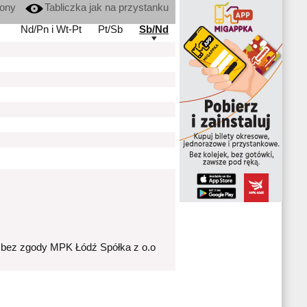
kony
Tabliczka jak na przystanku
Nd/Pn i Wt-Pt
Pt/Sb
Sb/Nd
 bez zgody MPK Łódź Spółka z o.o