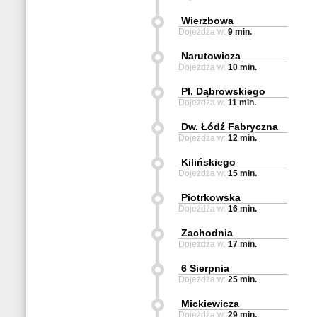
Wierzbowa
Dojeżdża w:
9 min.
Narutowicza
Dojeżdża w:
10 min.
Pl. Dąbrowskiego
Dojeżdża w:
11 min.
Dw. Łódź Fabryczna
Dojeżdża w:
12 min.
Kilińskiego
Dojeżdża w:
15 min.
Piotrkowska
Dojeżdża w:
16 min.
Zachodnia
Dojeżdża w:
17 min.
6 Sierpnia
Dojeżdża w:
25 min.
Mickiewicza
Dojeżdża w:
29 min.