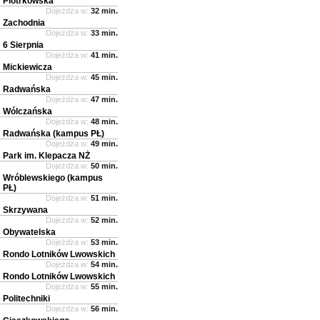
Piotrkowska
Dojeżdża w:
32 min.
Zachodnia
Dojeżdża w:
33 min.
6 Sierpnia
Dojeżdża w:
41 min.
Mickiewicza
Dojeżdża w:
45 min.
Radwańska
Dojeżdża w:
47 min.
Wólczańska
Dojeżdża w:
48 min.
Radwańska (kampus PŁ)
Dojeżdża w:
49 min.
Park im. Klepacza NŻ
Dojeżdża w:
50 min.
Wróblewskiego (kampus
PŁ)
Dojeżdża w:
51 min.
Skrzywana
Dojeżdża w:
52 min.
Obywatelska
Dojeżdża w:
53 min.
Rondo Lotników Lwowskich
Dojeżdża w:
54 min.
Rondo Lotników Lwowskich
Dojeżdża w:
55 min.
Politechniki
Dojeżdża w:
56 min.