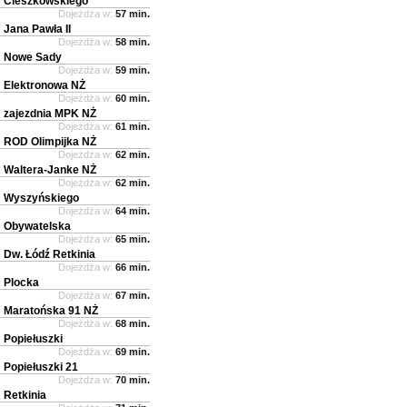
Cieszkowskiego
Dojeżdża w:
57 min.
Jana Pawła II
Dojeżdża w:
58 min.
Nowe Sady
Dojeżdża w:
59 min.
Elektronowa NŻ
Dojeżdża w:
60 min.
zajezdnia MPK NŻ
Dojeżdża w:
61 min.
ROD Olimpijka NŻ
Dojeżdża w:
62 min.
Waltera-Janke NŻ
Dojeżdża w:
62 min.
Wyszyńskiego
Dojeżdża w:
64 min.
Obywatelska
Dojeżdża w:
65 min.
Dw. Łódź Retkinia
Dojeżdża w:
66 min.
Plocka
Dojeżdża w:
67 min.
Maratońska 91 NŻ
Dojeżdża w:
68 min.
Popiełuszki
Dojeżdża w:
69 min.
Popiełuszki 21
Dojeżdża w:
70 min.
Retkinia