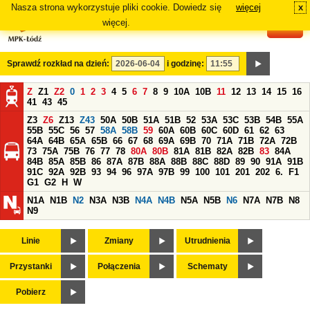
Nasza strona wykorzystuje pliki cookie. Dowiedz się
więcej
x
#
więcej.
Sprawdź rozkład na dzień:
i godzinę:
Z
Z1
Z2
0
1
2
3
4
5
6
7
8
9
10A
10B
11
12
13
14
15
16
41
43
45
Z3
Z6
Z13
Z43
50A
50B
51A
51B
52
53A
53C
53B
54B
55A
55B
55C
56
57
58A
58B
59
60A
60B
60C
60D
61
62
63
64A
64B
65A
65B
66
67
68
69A
69B
70
71A
71B
72A
72B
73
75A
75B
76
77
78
80A
80B
81A
81B
82A
82B
83
84A
84B
85A
85B
86
87A
87B
88A
88B
88C
88D
89
90
91A
91B
91C
92A
92B
93
94
96
97A
97B
99
100
101
201
202
6.
F1
G1
G2
H
W
N1A
N1B
N2
N3A
N3B
N4A
N4B
N5A
N5B
N6
N7A
N7B
N8
N9
Linie
Zmiany
Utrudnienia
Przystanki
Połączenia
Schematy
Pobierz