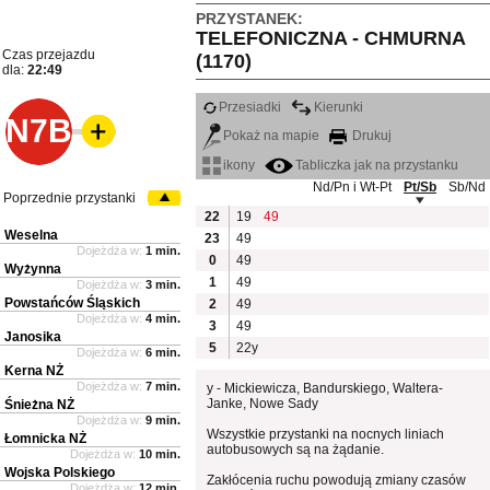
PRZYSTANEK:
TELEFONICZNA - CHMURNA
Czas przejazdu
(1170)
dla:
22:49
Przesiadki
Kierunki
N7B
Pokaż na mapie
Drukuj
ikony
Tabliczka jak na przystanku
Nd/Pn i Wt-Pt
Pt/Sb
Sb/Nd
Poprzednie przystanki
22
19
49
Weselna
23
49
Dojeżdża w:
1 min.
0
49
Wyżynna
1
49
Dojeżdża w:
3 min.
Powstańców Śląskich
2
49
Dojeżdża w:
4 min.
3
49
Janosika
5
22y
Dojeżdża w:
6 min.
Kerna NŻ
Dojeżdża w:
7 min.
y - Mickiewicza, Bandurskiego, Waltera-
Janke, Nowe Sady
Śnieżna NŻ
Dojeżdża w:
9 min.
Wszystkie przystanki na nocnych liniach
Łomnicka NŻ
autobusowych są na żądanie.
Dojeżdża w:
10 min.
Wojska Polskiego
Zakłócenia ruchu powodują zmiany czasów
Dojeżdża w:
12 min.