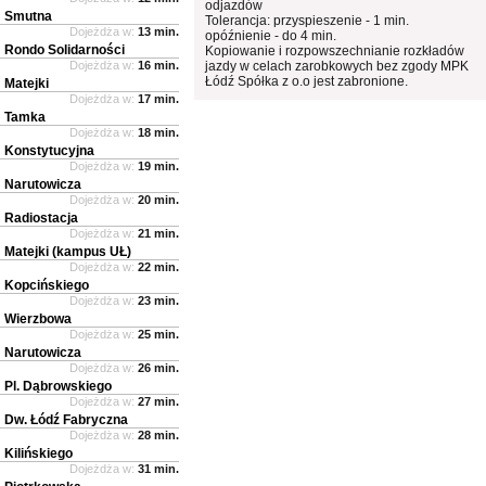
odjazdów
Smutna
Tolerancja: przyspieszenie - 1 min.
Dojeżdża w:
13 min.
opóźnienie - do 4 min.
Rondo Solidarności
Kopiowanie i rozpowszechnianie rozkładów
Dojeżdża w:
16 min.
jazdy w celach zarobkowych bez zgody MPK
Łódź Spółka z o.o jest zabronione.
Matejki
Dojeżdża w:
17 min.
Tamka
Dojeżdża w:
18 min.
Konstytucyjna
Dojeżdża w:
19 min.
Narutowicza
Dojeżdża w:
20 min.
Radiostacja
Dojeżdża w:
21 min.
Matejki (kampus UŁ)
Dojeżdża w:
22 min.
Kopcińskiego
Dojeżdża w:
23 min.
Wierzbowa
Dojeżdża w:
25 min.
Narutowicza
Dojeżdża w:
26 min.
Pl. Dąbrowskiego
Dojeżdża w:
27 min.
Dw. Łódź Fabryczna
Dojeżdża w:
28 min.
Kilińskiego
Dojeżdża w:
31 min.