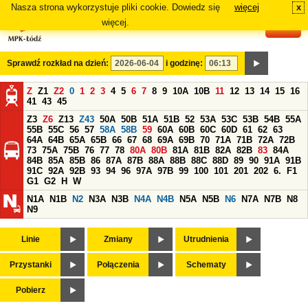
Nasza strona wykorzystuje pliki cookie. Dowiedz się
więcej
x
#
więcej.
Sprawdź rozkład na dzień:
i godzinę:
Z
Z1
Z2
0
1
2
3
4
5
6
7
8
9
10A
10B
11
12
13
14
15
16
41
43
45
Z3
Z6
Z13
Z43
50A
50B
51A
51B
52
53A
53C
53B
54B
55A
55B
55C
56
57
58A
58B
59
60A
60B
60C
60D
61
62
63
64A
64B
65A
65B
66
67
68
69A
69B
70
71A
71B
72A
72B
73
75A
75B
76
77
78
80A
80B
81A
81B
82A
82B
83
84A
84B
85A
85B
86
87A
87B
88A
88B
88C
88D
89
90
91A
91B
91C
92A
92B
93
94
96
97A
97B
99
100
101
201
202
6.
F1
G1
G2
H
W
N1A
N1B
N2
N3A
N3B
N4A
N4B
N5A
N5B
N6
N7A
N7B
N8
N9
Linie
Zmiany
Utrudnienia
Przystanki
Połączenia
Schematy
Pobierz