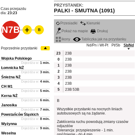
PRZYSTANEK:
Czas przejazdu
PALKI - SMUTNA (1091)
dla:
23:23
Przesiadki
Kierunki
N7B
B
Pokaż na mapie
Drukuj
ikony
Tabliczka jak na przystanku
Nd/Pn i Wt-Pt
Pt/Sb
Sb/Nd
Poprzednie przystanki
23
23B
Wojska Polskiego
0
23B
Dojeżdża w:
1 min.
1
23B
Łomnicka NŻ
2
23B
Dojeżdża w:
3 min.
Śnieżna NŻ
3
23B
Dojeżdża w:
4 min.
4
23B
CH M1
5
23B
53B
Dojeżdża w:
5 min.
Kerna NŻ
Dojeżdża w:
6 min.
B
Janosika
Wszystkie przystanki na nocnych liniach
Dojeżdża w:
7 min.
autobusowych są na żądanie.
Powstańców Śląskich
Dojeżdża w:
8 min.
Zakłócenia ruchu powodują zmiany czasów
Wyżynna
odjazdów
Dojeżdża w:
9 min.
Tolerancja: przyspieszenie - 1 min.
Weselna
opóźnienie - do 4 min.