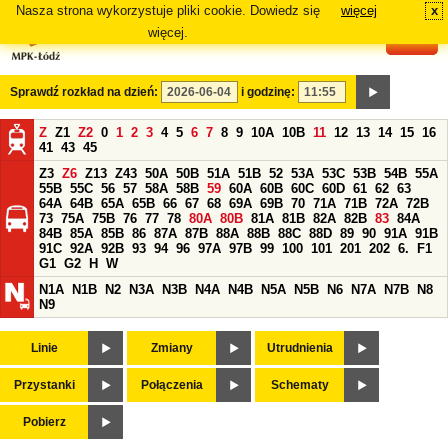
Nasza strona wykorzystuje pliki cookie. Dowiedz się
więcej
x
#
więcej.
Sprawdź rozkład na dzień:
i godzinę:
Z
Z1
Z2
0
1
2
3
4
5
6
7
8
9
10A
10B
11
12
13
14
15
16
41
43
45
Z3
Z6
Z13
Z43
50A
50B
51A
51B
52
53A
53C
53B
54B
55A
55B
55C
56
57
58A
58B
59
60A
60B
60C
60D
61
62
63
64A
64B
65A
65B
66
67
68
69A
69B
70
71A
71B
72A
72B
73
75A
75B
76
77
78
80A
80B
81A
81B
82A
82B
83
84A
84B
85A
85B
86
87A
87B
88A
88B
88C
88D
89
90
91A
91B
91C
92A
92B
93
94
96
97A
97B
99
100
101
201
202
6.
F1
G1
G2
H
W
N1A
N1B
N2
N3A
N3B
N4A
N4B
N5A
N5B
N6
N7A
N7B
N8
N9
Linie
Zmiany
Utrudnienia
Przystanki
Połączenia
Schematy
Pobierz