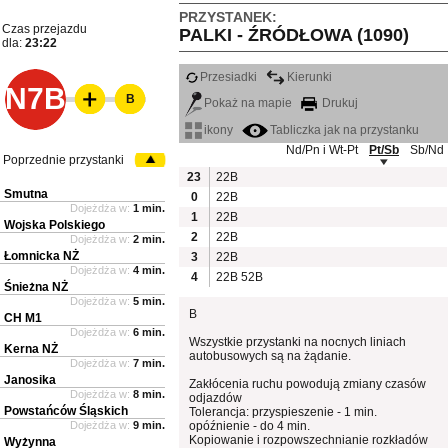
PRZYSTANEK:
Czas przejazdu
PALKI - ŹRÓDŁOWA (1090)
dla:
23:22
Przesiadki
Kierunki
N7B
B
Pokaż na mapie
Drukuj
ikony
Tabliczka jak na przystanku
Nd/Pn i Wt-Pt
Pt/Sb
Sb/Nd
Poprzednie przystanki
23
22B
Smutna
0
22B
Dojeżdża w:
1 min.
1
22B
Wojska Polskiego
2
22B
Dojeżdża w:
2 min.
Łomnicka NŻ
3
22B
Dojeżdża w:
4 min.
4
22B
52B
Śnieżna NŻ
Dojeżdża w:
5 min.
B
CH M1
Dojeżdża w:
6 min.
Wszystkie przystanki na nocnych liniach
Kerna NŻ
autobusowych są na żądanie.
Dojeżdża w:
7 min.
Janosika
Zakłócenia ruchu powodują zmiany czasów
Dojeżdża w:
8 min.
odjazdów
Powstańców Śląskich
Tolerancja: przyspieszenie - 1 min.
Dojeżdża w:
9 min.
opóźnienie - do 4 min.
Kopiowanie i rozpowszechnianie rozkładów
Wyżynna