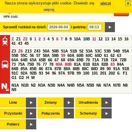
Nasza strona wykorzystuje pliki cookie. Dowiedz się
więcej
x
#
więcej.
Sprawdź rozkład na dzień:
i godzinę:
Z
Z1
Z2
0
1
2
3
4
5
6
7
8
9
10A
10B
11
12
13
14
15
16
41
43
45
Z3
Z6
Z13
Z43
50A
50B
51A
51B
52
53A
53C
53B
54B
55A
55B
55C
56
57
58A
58B
59
60A
60B
60C
60D
61
62
63
64A
64B
65A
65B
66
67
68
69A
69B
70
71A
71B
72A
72B
73
75A
75B
76
77
78
80A
80B
81A
81B
82A
82B
83
84A
84B
85A
85B
86
87A
87B
88A
88B
88C
88D
89
90
91A
91B
91C
92A
92B
93
94
96
97A
97B
99
100
101
201
202
6.
F1
G1
G2
H
W
N1A
N1B
N2
N3A
N3B
N4A
N4B
N5A
N5B
N6
N7A
N7B
N8
N9
Linie
Zmiany
Utrudnienia
Przystanki
Połączenia
Schematy
Pobierz