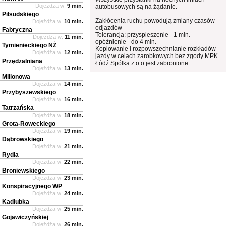
Dojeżdża w:
9 min.
autobusowych są na żądanie.
Piłsudskiego
Zakłócenia ruchu powodują zmiany czasów
Dojeżdża w:
10 min.
odjazdów
Fabryczna
Tolerancja: przyspieszenie - 1 min.
Dojeżdża w:
11 min.
opóźnienie - do 4 min.
Tymienieckiego NŻ
Kopiowanie i rozpowszechnianie rozkładów
Dojeżdża w:
12 min.
jazdy w celach zarobkowych bez zgody MPK
Przędzalniana
Łódź Spółka z o.o jest zabronione.
Dojeżdża w:
13 min.
Milionowa
Dojeżdża w:
14 min.
Przybyszewskiego
Dojeżdża w:
16 min.
Tatrzańska
Dojeżdża w:
18 min.
Grota-Roweckiego
Dojeżdża w:
19 min.
Dąbrowskiego
Dojeżdża w:
21 min.
Rydla
Dojeżdża w:
22 min.
Broniewskiego
Dojeżdża w:
23 min.
Konspiracyjnego WP
Dojeżdża w:
24 min.
Kadłubka
Dojeżdża w:
25 min.
Gojawiczyńskiej
Dojeżdża w:
26 min.