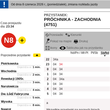
Od dnia 8 czerwca 2026 r., (poniedziałek), zmiana rozkładu jazdy
PRZYSTANEK:
PRÓCHNIKA - ZACHODNIA
Czas przejazdu
(4751)
dla:
23:34
Przesiadki
Kierunki
N8
Pokaż na mapie
Drukuj
ikony
Tabliczka jak na przystanku
Nd/Pn i Wt-Pt
Pt/Sb
Sb/Nd
Poprzednie przystanki
22
34a
Piotrkowska
23
04
34
Dojeżdża w:
1 min.
0
04
34
Wschodnia
1
04
34
Dojeżdża w:
2 min.
Rewolucji 1905r.
2
04
34a
Dojeżdża w:
3 min.
3
04
34
Narutowicza
4
04
34
Dojeżdża w:
4 min.
5
04
34
Dw. Łódź Fabryczna
Dojeżdża w:
5 min.
Wysoka
a
Dojeżdża w:
8 min.
Nawrot
Wszystkie przystanki na nocnych liniach