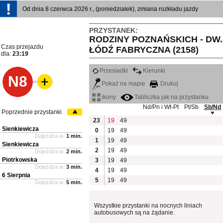
Od dnia 8 czerwca 2026 r., (poniedziałek), zmiana rozkładu jazdy
PRZYSTANEK:
RODZINY POZNAŃSKICH - DW.
Czas przejazdu
ŁÓDŹ FABRYCZNA (2158)
dla:
23:19
Przesiadki
Kierunki
N8
Pokaż na mapie
Drukuj
ikony
Tabliczka jak na przystanku
Nd/Pn i Wt-Pt
Pt/Sb
Sb/Nd
Poprzednie przystanki
23
19
49
Sienkiewicza
0
19
49
Dojeżdża w:
1 min.
1
19
49
Sienkiewicza
2
19
49
Dojeżdża w:
2 min.
Piotrkowska
3
19
49
Dojeżdża w:
3 min.
4
19
49
6 Sierpnia
5
19
49
Dojeżdża w:
5 min.
Wszystkie przystanki na nocnych liniach
autobusowych są na żądanie.