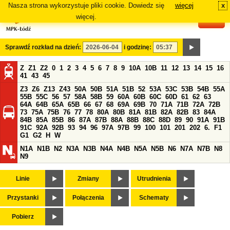
Nasza strona wykorzystuje pliki cookie. Dowiedz się
więcej
x
#
więcej.
Sprawdź rozkład na dzień:
i godzinę:
Z
Z1
Z2
0
1
2
3
4
5
6
7
8
9
10A
10B
11
12
13
14
15
16
41
43
45
Z3
Z6
Z13
Z43
50A
50B
51A
51B
52
53A
53C
53B
54B
55A
55B
55C
56
57
58A
58B
59
60A
60B
60C
60D
61
62
63
64A
64B
65A
65B
66
67
68
69A
69B
70
71A
71B
72A
72B
73
75A
75B
76
77
78
80A
80B
81A
81B
82A
82B
83
84A
84B
85A
85B
86
87A
87B
88A
88B
88C
88D
89
90
91A
91B
91C
92A
92B
93
94
96
97A
97B
99
100
101
201
202
6.
F1
G1
G2
H
W
N1A
N1B
N2
N3A
N3B
N4A
N4B
N5A
N5B
N6
N7A
N7B
N8
N9
Linie
Zmiany
Utrudnienia
Przystanki
Połączenia
Schematy
Pobierz