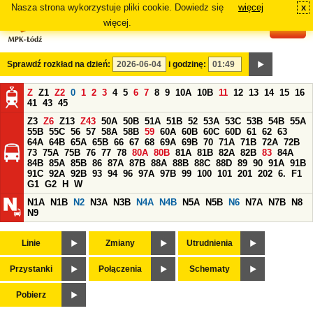
Nasza strona wykorzystuje pliki cookie. Dowiedz się
więcej
x
#
więcej.
Sprawdź rozkład na dzień:
i godzinę:
Z
Z1
Z2
0
1
2
3
4
5
6
7
8
9
10A
10B
11
12
13
14
15
16
41
43
45
Z3
Z6
Z13
Z43
50A
50B
51A
51B
52
53A
53C
53B
54B
55A
55B
55C
56
57
58A
58B
59
60A
60B
60C
60D
61
62
63
64A
64B
65A
65B
66
67
68
69A
69B
70
71A
71B
72A
72B
73
75A
75B
76
77
78
80A
80B
81A
81B
82A
82B
83
84A
84B
85A
85B
86
87A
87B
88A
88B
88C
88D
89
90
91A
91B
91C
92A
92B
93
94
96
97A
97B
99
100
101
201
202
6.
F1
G1
G2
H
W
N1A
N1B
N2
N3A
N3B
N4A
N4B
N5A
N5B
N6
N7A
N7B
N8
N9
Linie
Zmiany
Utrudnienia
Przystanki
Połączenia
Schematy
Pobierz