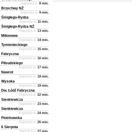
Dojeżdża w:
8 min.
Brzechwy NŻ
Dojeżdża w:
9 min.
Śmigłego-Rydza
Dojeżdża w:
11 min.
Śmigłego-Rydza NŻ
Dojeżdża w:
13 min.
Milionowa
Dojeżdża w:
14 min.
Tymienieckiego
Dojeżdża w:
15 min.
Fabryczna
Dojeżdża w:
16 min.
Piłsudskiego
Dojeżdża w:
17 min.
Nawrot
Dojeżdża w:
18 min.
Wysoka
Dojeżdża w:
19 min.
Dw. Łódź Fabryczna
Dojeżdża w:
22 min.
Sienkiewicza
Dojeżdża w:
23 min.
Sienkiewicza
Dojeżdża w:
24 min.
Piotrkowska
Dojeżdża w:
25 min.
6 Sierpnia
Dojeżdża w:
27 min.