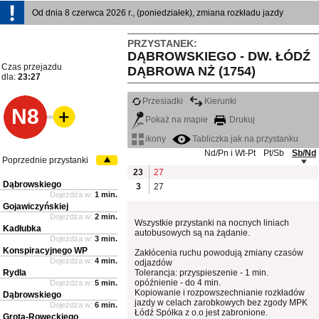
Od dnia 8 czerwca 2026 r., (poniedziałek), zmiana rozkładu jazdy
PRZYSTANEK:
DĄBROWSKIEGO - DW. ŁÓDŹ
Czas przejazdu
DĄBROWA NŻ (1754)
dla:
23:27
Przesiadki
Kierunki
N8
Pokaż na mapie
Drukuj
ikony
Tabliczka jak na przystanku
Nd/Pn i Wt-Pt
Pt/Sb
Sb/Nd
Poprzednie przystanki
23
27
Dąbrowskiego
3
27
Dojeżdża w:
1 min.
Gojawiczyńskiej
Dojeżdża w:
2 min.
Wszystkie przystanki na nocnych liniach
Kadłubka
autobusowych są na żądanie.
Dojeżdża w:
3 min.
Konspiracyjnego WP
Zakłócenia ruchu powodują zmiany czasów
Dojeżdża w:
4 min.
odjazdów
Rydla
Tolerancja: przyspieszenie - 1 min.
opóźnienie - do 4 min.
Dojeżdża w:
5 min.
Kopiowanie i rozpowszechnianie rozkładów
Dąbrowskiego
jazdy w celach zarobkowych bez zgody MPK
Dojeżdża w:
6 min.
Łódź Spółka z o.o jest zabronione.
Grota-Roweckiego