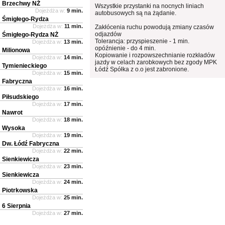
Brzechwy NŻ
Wszystkie przystanki na nocnych liniach
Dojeżdża w:
9 min.
autobusowych są na żądanie.
Śmigłego-Rydza
Dojeżdża w:
11 min.
Zakłócenia ruchu powodują zmiany czasów
odjazdów
Śmigłego-Rydza NŻ
Tolerancja: przyspieszenie - 1 min.
Dojeżdża w:
13 min.
opóźnienie - do 4 min.
Milionowa
Kopiowanie i rozpowszechnianie rozkładów
Dojeżdża w:
14 min.
jazdy w celach zarobkowych bez zgody MPK
Tymienieckiego
Łódź Spółka z o.o jest zabronione.
Dojeżdża w:
15 min.
Fabryczna
Dojeżdża w:
16 min.
Piłsudskiego
Dojeżdża w:
17 min.
Nawrot
Dojeżdża w:
18 min.
Wysoka
Dojeżdża w:
19 min.
Dw. Łódź Fabryczna
Dojeżdża w:
22 min.
Sienkiewicza
Dojeżdża w:
23 min.
Sienkiewicza
Dojeżdża w:
24 min.
Piotrkowska
Dojeżdża w:
25 min.
6 Sierpnia
Dojeżdża w:
27 min.