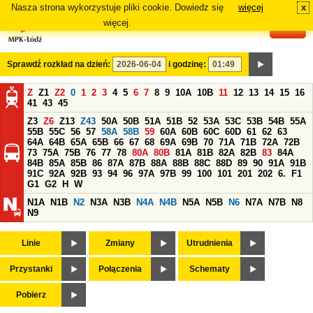
Nasza strona wykorzystuje pliki cookie. Dowiedz się
więcej
x
#
więcej.
Sprawdź rozkład na dzień:
i godzinę:
Z
Z1
Z2
0
1
2
3
4
5
6
7
8
9
10A
10B
11
12
13
14
15
16
41
43
45
Z3
Z6
Z13
Z43
50A
50B
51A
51B
52
53A
53C
53B
54B
55A
55B
55C
56
57
58A
58B
59
60A
60B
60C
60D
61
62
63
64A
64B
65A
65B
66
67
68
69A
69B
70
71A
71B
72A
72B
73
75A
75B
76
77
78
80A
80B
81A
81B
82A
82B
83
84A
84B
85A
85B
86
87A
87B
88A
88B
88C
88D
89
90
91A
91B
91C
92A
92B
93
94
96
97A
97B
99
100
101
201
202
6.
F1
G1
G2
H
W
N1A
N1B
N2
N3A
N3B
N4A
N4B
N5A
N5B
N6
N7A
N7B
N8
N9
Linie
Zmiany
Utrudnienia
Przystanki
Połączenia
Schematy
Pobierz