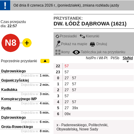
Od dnia 8 czerwca 2026 r., (poniedziałek), zmiana rozkładu jazdy
PRZYSTANEK:
Czas przejazdu
DW. ŁÓDŹ DĄBROWA (1621)
dla:
22:57
Przesiadki
Kierunki
N8
Pokaż na mapie
Drukuj
ikony
Tabliczka jak na przystanku
Nd/Pn i Wt-Pt
Pt/Sb
Sb/Nd
Poprzednie przystanki
22
57
Dąbrowskiego
23
57
Dojeżdża w:
1 min.
0
27
57
Gojawiczyńskiej
1
27
57
Dojeżdża w:
2 min.
Kadłubka
2
27
57
Dojeżdża w:
3 min.
3
57
Konspiracyjnego WP
4
27
57
Dojeżdża w:
4 min.
5
27
39x
Rydla
Dojeżdża w:
5 min.
6
09x
Dąbrowskiego
Dojeżdża w:
6 min.
x - Paderewskiego, Politechniki,
Grota-Roweckiego
Obywatelską, Nowe Sady
Dojeżdża w:
8 min.