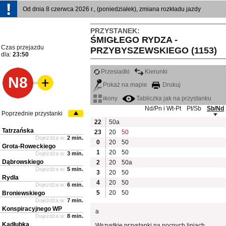
Od dnia 8 czerwca 2026 r., (poniedziałek), zmiana rozkładu jazdy
PRZYSTANEK:
ŚMIGŁEGO RYDZA -
Czas przejazdu
PRZYBYSZEWSKIEGO (1153)
dla:
23:50
Przesiadki
Kierunki
N8
Pokaż na mapie
Drukuj
ikony
Tabliczka jak na przystanku
Nd/Pn i Wt-Pt
Pt/Sb
Sb/Nd
Poprzednie przystanki
22
50a
Tatrzańska
23
20
50
Dojeżdża w:
2 min.
0
20
50
Grota-Roweckiego
1
20
50
Dojeżdża w:
3 min.
Dąbrowskiego
2
20
50a
Dojeżdża w:
5 min.
3
20
50
Rydla
4
20
50
Dojeżdża w:
6 min.
5
20
50
Broniewskiego
Dojeżdża w:
7 min.
Konspiracyjnego WP
a
Dojeżdża w:
8 min.
Kadłubka
Wszystkie przystanki na nocnych liniach