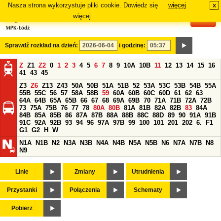
Nasza strona wykorzystuje pliki cookie. Dowiedz się
więcej
x
#
więcej.
Sprawdź rozkład na dzień:
i godzinę:
Z
Z1
Z2
0
1
2
3
4
5
6
7
8
9
10A
10B
11
12
13
14
15
16
41
43
45
Z3
Z6
Z13
Z43
50A
50B
51A
51B
52
53A
53C
53B
54B
55A
55B
55C
56
57
58A
58B
59
60A
60B
60C
60D
61
62
63
64A
64B
65A
65B
66
67
68
69A
69B
70
71A
71B
72A
72B
73
75A
75B
76
77
78
80A
80B
81A
81B
82A
82B
83
84A
84B
85A
85B
86
87A
87B
88A
88B
88C
88D
89
90
91A
91B
91C
92A
92B
93
94
96
97A
97B
99
100
101
201
202
6.
F1
G1
G2
H
W
N1A
N1B
N2
N3A
N3B
N4A
N4B
N5A
N5B
N6
N7A
N7B
N8
N9
Linie
Zmiany
Utrudnienia
Przystanki
Połączenia
Schematy
Pobierz