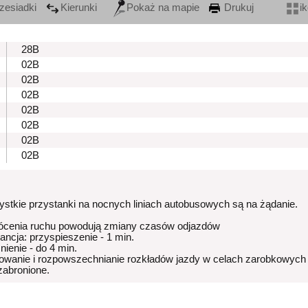
zesiadki
Kierunki
Pokaż na mapie
Drukuj
i
28B
02B
02B
02B
02B
02B
02B
02B
stkie przystanki na nocnych liniach autobusowych są na żądanie.
ócenia ruchu powodują zmiany czasów odjazdów
rancja: przyspieszenie - 1 min.
nienie - do 4 min.
owanie i rozpowszechnianie rozkładów jazdy w celach zarobkowych
 zabronione.