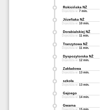
Rokicińska NŻ
Dojeżdża w:
7 min.
Józefiaka NŻ
Dojeżdża w:
10 min.
Dorabialskiej NŻ
Dojeżdża w:
11 min.
Tranzytowa NŻ
Dojeżdża w:
11 min.
Dyspozytorska NŻ
Dojeżdża w:
12 min.
Zakładowa
Dojeżdża w:
13 min.
szkoła
Dojeżdża w:
13 min.
Gajcego
Dojeżdża w:
14 min.
Gwarna
Dojeżdża w:
15 min.