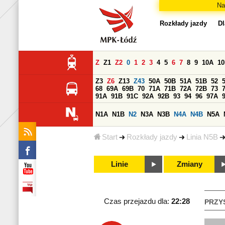
Na
Rozkłady jazdy
Dl
Z
Z1
Z2
0
1
2
3
4
5
6
7
8
9
10A
1
Z3
Z6
Z13
Z43
50A
50B
51A
51B
52
68
69A
69B
70
71A
71B
72A
72B
73
91A
91B
91C
92A
92B
93
94
96
97A
N1A
N1B
N2
N3A
N3B
N4A
N4B
N5A
Start
Rozkłady jazdy
Linia N5B
Linie
Zmiany
Czas przejazdu dla:
22:28
PRZY