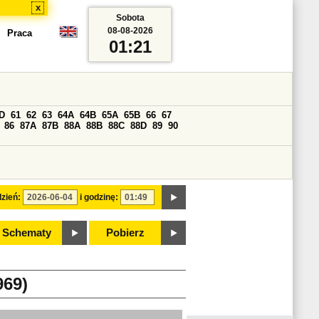
x
Sobota
08-08-2026
Praca
01:21
D
61
62
63
64A
64B
65A
65B
66
67
86
87A
87B
88A
88B
88C
88D
89
90
zień:
i godzinę:
Schematy
Pobierz
69)