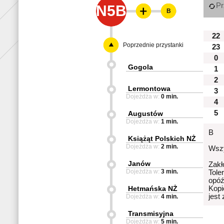
Pr
N5B
B
22
Poprzednie przystanki
23
0
Gogola
1
2
Lermontowa
3
Dojeżdża w:
0 min.
4
5
Augustów
Dojeżdża w:
1 min.
B
Książąt Polskich NŻ
Dojeżdża w:
2 min.
Wszy
Janów
Zakł
Dojeżdża w:
3 min.
Tole
opóź
Hetmańska NŻ
Kopi
jest
Dojeżdża w:
4 min.
Transmisyjna
Dojeżdża w:
5 min.