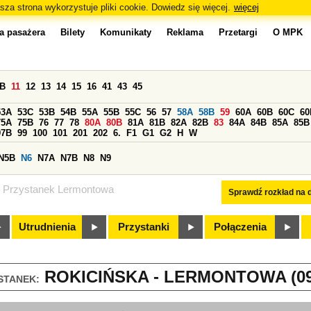
sza strona wykorzystuje pliki cookie. Dowiedz się więcej.
więcej
a pasażera
Bilety
Komunikaty
Reklama
Przetargi
O MPK
0B
11
12
13
14
15
16
41
43
45
53A
53C
53B
54B
55A
55B
55C
56
57
58A
58B
59
60A
60B
60C
60
75A
75B
76
77
78
80A
80B
81A
81B
82A
82B
83
84A
84B
85A
85B
97B
99
100
101
201
202
6.
F1
G1
G2
H
W
N5B
N6
N7A
N7B
N8
N9
Przystanek Lermontowa
Sprawdź rozkład na d
Utrudnienia
Przystanki
Połączenia
ROKICIŃSKA - LERMONTOWA (09
STANEK: