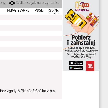
kony
Tabliczka jak na przystanku
Nd/Pn i Wt-Pt
Pt/Sb
Sb/Nd
 bez zgody MPK Łódź Spółka z o.o