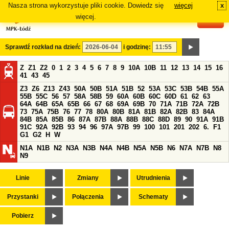
Nasza strona wykorzystuje pliki cookie. Dowiedz się
więcej
x
#
więcej.
Sprawdź rozkład na dzień:
i godzinę:
Z
Z1
Z2
0
1
2
3
4
5
6
7
8
9
10A
10B
11
12
13
14
15
16
41
43
45
Z3
Z6
Z13
Z43
50A
50B
51A
51B
52
53A
53C
53B
54B
55A
55B
55C
56
57
58A
58B
59
60A
60B
60C
60D
61
62
63
64A
64B
65A
65B
66
67
68
69A
69B
70
71A
71B
72A
72B
73
75A
75B
76
77
78
80A
80B
81A
81B
82A
82B
83
84A
84B
85A
85B
86
87A
87B
88A
88B
88C
88D
89
90
91A
91B
91C
92A
92B
93
94
96
97A
97B
99
100
101
201
202
6.
F1
G1
G2
H
W
N1A
N1B
N2
N3A
N3B
N4A
N4B
N5A
N5B
N6
N7A
N7B
N8
N9
Linie
Zmiany
Utrudnienia
Przystanki
Połączenia
Schematy
Pobierz