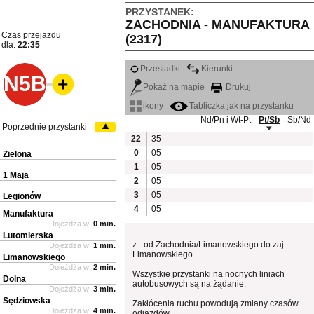
PRZYSTANEK:
ZACHODNIA - MANUFAKTURA
Czas przejazdu
(2317)
dla:
22:35
Przesiadki
Kierunki
N5B
Pokaż na mapie
Drukuj
ikony
Tabliczka jak na przystanku
Nd/Pn i Wt-Pt
Pt/Sb
Sb/Nd
Poprzednie przystanki
22
35
0
05
Zielona
1
05
1 Maja
2
05
3
05
Legionów
4
05
Manufaktura
Dojeżdża w:
0 min.
Lutomierska
z - od Zachodnia/Limanowskiego do zaj.
Dojeżdża w:
1 min.
Limanowskiego
Limanowskiego
Dojeżdża w:
2 min.
Wszystkie przystanki na nocnych liniach
Dolna
autobusowych są na żądanie.
Dojeżdża w:
3 min.
Sędziowska
Zakłócenia ruchu powodują zmiany czasów
Dojeżdża w:
4 min.
odjazdów