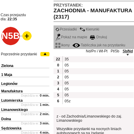
PRZYSTANEK:
ZACHODNIA - MANUFAKTURA
Czas przejazdu
(2317)
dla:
22:35
Przesiadki
Kierunki
N5B
Pokaż na mapie
Drukuj
ikony
Tabliczka jak na przystanku
Nd/Pn i Wt-Pt
Pt/Sb
Sb/Nd
Poprzednie przystanki
22
35
0
05
Zielona
1
05
1 Maja
2
05
3
05
Legionów
4
05
Manufaktura
5
05
Dojeżdża w:
0 min.
Lutomierska
6
05z
Dojeżdża w:
1 min.
Limanowskiego
Dojeżdża w:
2 min.
z - od Zachodnia/Limanowskiego do zaj.
Dolna
Limanowskiego
Dojeżdża w:
3 min.
Sędziowska
Wszystkie przystanki na nocnych liniach
Dojeżdża w:
4 min.
autobusowych są na żądanie.