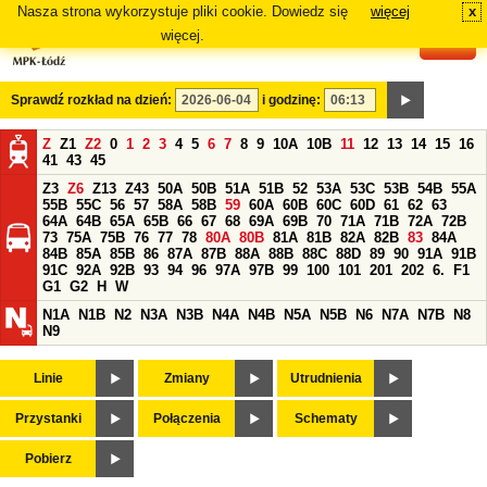
Nasza strona wykorzystuje pliki cookie. Dowiedz się
więcej
x
#
więcej.
Sprawdź rozkład na dzień:
i godzinę:
Z
Z1
Z2
0
1
2
3
4
5
6
7
8
9
10A
10B
11
12
13
14
15
16
41
43
45
Z3
Z6
Z13
Z43
50A
50B
51A
51B
52
53A
53C
53B
54B
55A
55B
55C
56
57
58A
58B
59
60A
60B
60C
60D
61
62
63
64A
64B
65A
65B
66
67
68
69A
69B
70
71A
71B
72A
72B
73
75A
75B
76
77
78
80A
80B
81A
81B
82A
82B
83
84A
84B
85A
85B
86
87A
87B
88A
88B
88C
88D
89
90
91A
91B
91C
92A
92B
93
94
96
97A
97B
99
100
101
201
202
6.
F1
G1
G2
H
W
N1A
N1B
N2
N3A
N3B
N4A
N4B
N5A
N5B
N6
N7A
N7B
N8
N9
Linie
Zmiany
Utrudnienia
Przystanki
Połączenia
Schematy
Pobierz