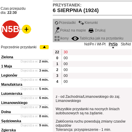
PRZYSTANEK:
Czas przejazdu
6 SIERPNIA (1924)
dla:
22:30
Przesiadki
Kierunki
N5B
Pokaż na mapie
Drukuj
ikony
Tabliczka jak na przystanku
Nd/Pn i Wt-Pt
Pt/Sb
Sb/Nd
Poprzednie przystanki
22
30
Zielona
0
00
Dojeżdża w:
2 min.
1
00
1 Maja
2
00
Dojeżdża w:
3 min.
Legionów
3
00
Dojeżdża w:
4 min.
4
00
Manufaktura
Dojeżdża w:
5 min.
Lutomierska
z - od Zachodnia/Limanowskiego do zaj.
Dojeżdża w:
6 min.
Limanowskiego
Limanowskiego
Dojeżdża w:
7 min.
Wszystkie przystanki na nocnych liniach
Dolna
autobusowych są na żądanie.
Dojeżdża w:
8 min.
Sędziowska
Zakłócenia ruchu powodują zmiany czasów
Dojeżdża w:
9 min.
odjazdów
Tolerancja: przyspieszenie - 1 min.
Zgierska