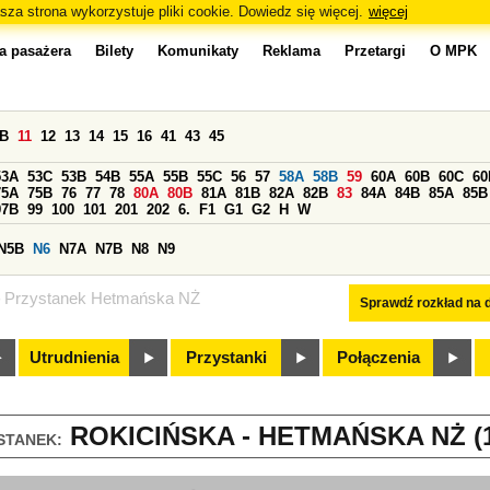
sza strona wykorzystuje pliki cookie. Dowiedz się więcej.
więcej
a pasażera
Bilety
Komunikaty
Reklama
Przetargi
O MPK
0B
11
12
13
14
15
16
41
43
45
53A
53C
53B
54B
55A
55B
55C
56
57
58A
58B
59
60A
60B
60C
60
75A
75B
76
77
78
80A
80B
81A
81B
82A
82B
83
84A
84B
85A
85B
97B
99
100
101
201
202
6.
F1
G1
G2
H
W
N5B
N6
N7A
N7B
N8
N9
Przystanek Hetmańska NŻ
Sprawdź rozkład na d
Utrudnienia
Przystanki
Połączenia
ROKICIŃSKA - HETMAŃSKA NŻ (1
STANEK: