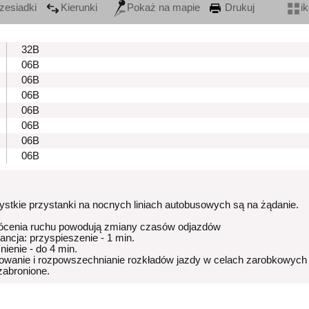
zesiadki
Kierunki
Pokaż na mapie
Drukuj
i
32B
06B
06B
06B
06B
06B
06B
06B
stkie przystanki na nocnych liniach autobusowych są na żądanie.
ócenia ruchu powodują zmiany czasów odjazdów
rancja: przyspieszenie - 1 min.
nienie - do 4 min.
owanie i rozpowszechnianie rozkładów jazdy w celach zarobkowych
 zabronione.