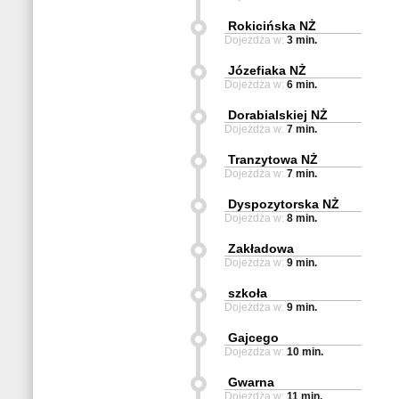
Rokicińska NŻ
Dojeżdża w:
3 min.
Józefiaka NŻ
Dojeżdża w:
6 min.
Dorabialskiej NŻ
Dojeżdża w:
7 min.
Tranzytowa NŻ
Dojeżdża w:
7 min.
Dyspozytorska NŻ
Dojeżdża w:
8 min.
Zakładowa
Dojeżdża w:
9 min.
szkoła
Dojeżdża w:
9 min.
Gajcego
Dojeżdża w:
10 min.
Gwarna
Dojeżdża w:
11 min.