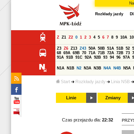
Na
Rozkłady jazdy
Dl
Z
Z1
Z2
0
1
2
3
4
5
6
7
8
9
10A
1
Z3
Z6
Z13
Z43
50A
50B
51A
51B
52
68
69A
69B
70
71A
71B
72A
72B
73
91A
91B
91C
92A
92B
93
94
96
97A
N1A
N1B
N2
N3A
N3B
N4A
N4B
N5A
Start
Rozkłady jazdy
Linia N5B
Linie
Zmiany
Czas przejazdu dla:
22:32
PRZY