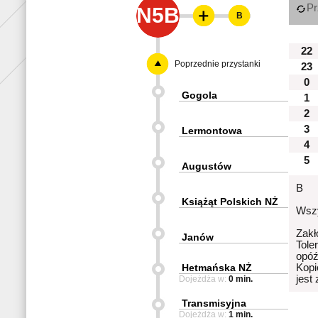
Pr
N5B
B
22
Poprzednie przystanki
23
0
Gogola
1
2
3
Lermontowa
4
5
Augustów
B
Książąt Polskich NŻ
Wszy
Zakł
Janów
Tole
opóź
Hetmańska NŻ
Kopi
jest
Dojeżdża w:
0 min.
Transmisyjna
Dojeżdża w:
1 min.