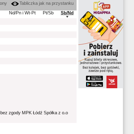
kony
Tabliczka jak na przystanku
Nd/Pn i Wt-Pt
Pt/Sb
Sb/Nd
 bez zgody MPK Łódź Spółka z o.o