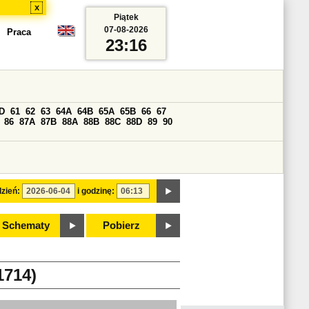
x
Piątek
07-08-2026
Praca
23:16
D
61
62
63
64A
64B
65A
65B
66
67
86
87A
87B
88A
88B
88C
88D
89
90
zień:
i godzinę:
Schematy
Pobierz
714)