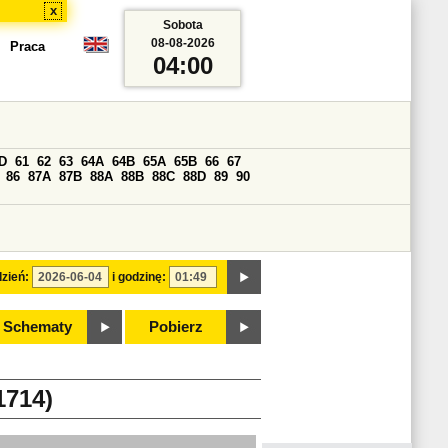
x
Sobota
08-08-2026
Praca
04:00
D
61
62
63
64A
64B
65A
65B
66
67
86
87A
87B
88A
88B
88C
88D
89
90
zień:
i godzinę:
Schematy
Pobierz
714)