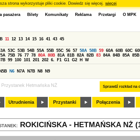
sza strona wykorzystuje pliki cookie. Dowiedz się więcej.
więcej
a pasażera
Bilety
Komunikaty
Reklama
Przetargi
O MPK
0B
11
12
13
14
15
16
41
43
45
53A
53C
53B
54B
55A
55B
55C
56
57
58A
58B
59
60A
60B
60C
60
75A
75B
76
77
78
80A
80B
81A
81B
82A
82B
83
84A
84B
85A
85B
97B
99
100
101
201
202
6.
F1
G1
G2
H
W
N5B
N6
N7A
N7B
N8
N9
Przystanek Hetmańska NŻ
Sprawdź rozkład na d
Utrudnienia
Przystanki
Połączenia
ROKICIŃSKA - HETMAŃSKA NŻ (1
STANEK: