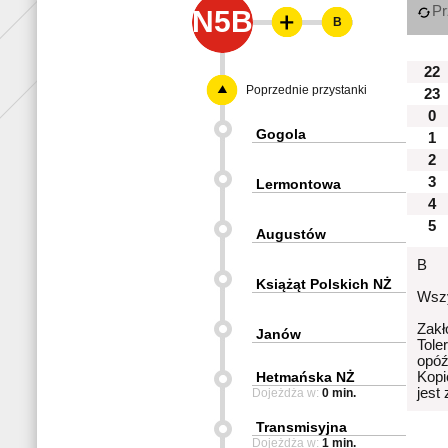
Pr
N5B
B
22
Poprzednie przystanki
23
0
Gogola
1
2
3
Lermontowa
4
5
Augustów
B
Książąt Polskich NŻ
Wszy
Zakł
Janów
Tole
opóź
Hetmańska NŻ
Kopi
jest
Dojeżdża w:
0 min.
Transmisyjna
Dojeżdża w:
1 min.