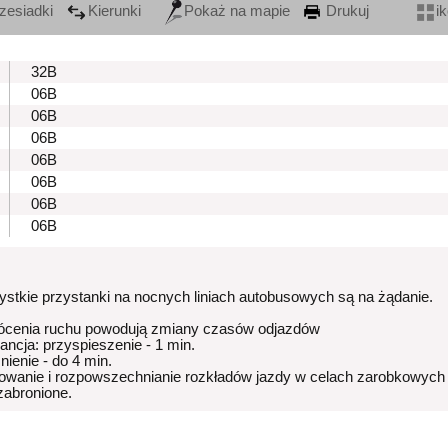
zesiadki
Kierunki
Pokaż na mapie
Drukuj
i
32B
06B
06B
06B
06B
06B
06B
06B
stkie przystanki na nocnych liniach autobusowych są na żądanie.
ócenia ruchu powodują zmiany czasów odjazdów
rancja: przyspieszenie - 1 min.
nienie - do 4 min.
owanie i rozpowszechnianie rozkładów jazdy w celach zarobkowych
 zabronione.