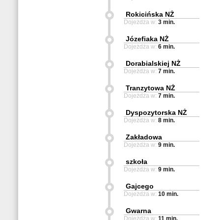
Rokicińska NŻ
Dojeżdża w:
3 min.
Józefiaka NŻ
Dojeżdża w:
6 min.
Dorabialskiej NŻ
Dojeżdża w:
7 min.
Tranzytowa NŻ
Dojeżdża w:
7 min.
Dyspozytorska NŻ
Dojeżdża w:
8 min.
Zakładowa
Dojeżdża w:
9 min.
szkoła
Dojeżdża w:
9 min.
Gajcego
Dojeżdża w:
10 min.
Gwarna
Dojeżdża w:
11 min.