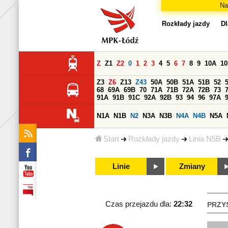
Na
Rozkłady jazdy
Dl
Z
Z1
Z2
0
1
2
3
4
5
6
7
8
9
10A
1
Z3
Z6
Z13
Z43
50A
50B
51A
51B
52
68
69A
69B
70
71A
71B
72A
72B
73
91A
91B
91C
92A
92B
93
94
96
97A
N1A
N1B
N2
N3A
N3B
N4A
N4B
N5A
Start
Rozkłady jazdy
Linia N5B
Linie
Zmiany
Czas przejazdu dla:
22:32
PRZY