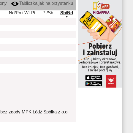
kony
Tabliczka jak na przystanku
Nd/Pn i Wt-Pt
Pt/Sb
Sb/Nd
 bez zgody MPK Łódź Spółka z o.o