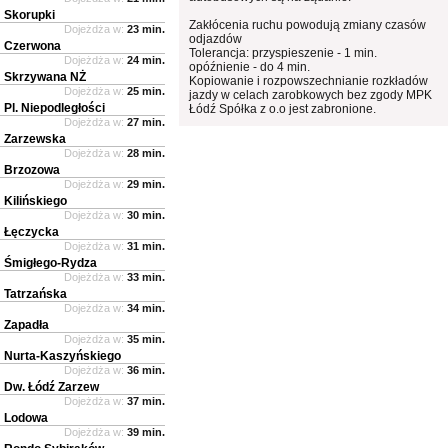
Skorupki
Zakłócenia ruchu powodują zmiany czasów
Dojeżdża w:
23 min.
odjazdów
Czerwona
Tolerancja: przyspieszenie - 1 min.
Dojeżdża w:
24 min.
opóźnienie - do 4 min.
Skrzywana NŻ
Kopiowanie i rozpowszechnianie rozkładów
Dojeżdża w:
25 min.
jazdy w celach zarobkowych bez zgody MPK
Pl. Niepodległości
Łódź Spółka z o.o jest zabronione.
Dojeżdża w:
27 min.
Zarzewska
Dojeżdża w:
28 min.
Brzozowa
Dojeżdża w:
29 min.
Kilińskiego
Dojeżdża w:
30 min.
Łęczycka
Dojeżdża w:
31 min.
Śmigłego-Rydza
Dojeżdża w:
33 min.
Tatrzańska
Dojeżdża w:
34 min.
Zapadła
Dojeżdża w:
35 min.
Nurta-Kaszyńskiego
Dojeżdża w:
36 min.
Dw. Łódź Zarzew
Dojeżdża w:
37 min.
Lodowa
Dojeżdża w:
39 min.