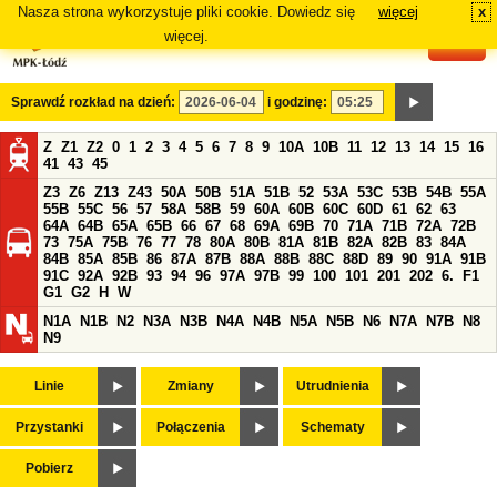
Nasza strona wykorzystuje pliki cookie. Dowiedz się
więcej
x
#
więcej.
Sprawdź rozkład na dzień:
i godzinę:
Z
Z1
Z2
0
1
2
3
4
5
6
7
8
9
10A
10B
11
12
13
14
15
16
41
43
45
Z3
Z6
Z13
Z43
50A
50B
51A
51B
52
53A
53C
53B
54B
55A
55B
55C
56
57
58A
58B
59
60A
60B
60C
60D
61
62
63
64A
64B
65A
65B
66
67
68
69A
69B
70
71A
71B
72A
72B
73
75A
75B
76
77
78
80A
80B
81A
81B
82A
82B
83
84A
84B
85A
85B
86
87A
87B
88A
88B
88C
88D
89
90
91A
91B
91C
92A
92B
93
94
96
97A
97B
99
100
101
201
202
6.
F1
G1
G2
H
W
N1A
N1B
N2
N3A
N3B
N4A
N4B
N5A
N5B
N6
N7A
N7B
N8
N9
Linie
Zmiany
Utrudnienia
Przystanki
Połączenia
Schematy
Pobierz