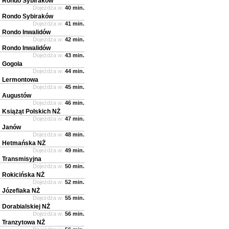
Rondo Sybiraków
Dojeżdża w:
40 min.
Rondo Sybiraków
Dojeżdża w:
41 min.
Rondo Inwalidów
Dojeżdża w:
42 min.
Rondo Inwalidów
Dojeżdża w:
43 min.
Gogola
Dojeżdża w:
44 min.
Lermontowa
Dojeżdża w:
45 min.
Augustów
Dojeżdża w:
46 min.
Książąt Polskich NŻ
Dojeżdża w:
47 min.
Janów
Dojeżdża w:
48 min.
Hetmańska NŻ
Dojeżdża w:
49 min.
Transmisyjna
Dojeżdża w:
50 min.
Rokicińska NŻ
Dojeżdża w:
52 min.
Józefiaka NŻ
Dojeżdża w:
55 min.
Dorabialskiej NŻ
Dojeżdża w:
56 min.
Tranzytowa NŻ