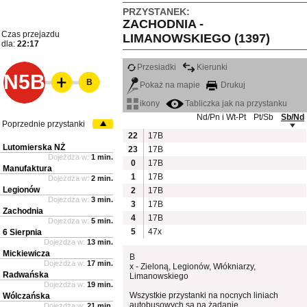
PRZYSTANEK:
ZACHODNIA -
Czas przejazdu
LIMANOWSKIEGO (1397)
dla:
22:17
Przesiadki
Kierunki
N5B
B
Pokaż na mapie
Drukuj
ikony
Tabliczka jak na przystanku
Nd/Pn i Wt-Pt
Pt/Sb
Sb/Nd
Poprzednie przystanki
22
17B
Lutomierska NŻ
23
17B
Dojeżdża w:
1 min.
0
17B
Manufaktura
1
17B
Dojeżdża w:
2 min.
Legionów
2
17B
Dojeżdża w:
3 min.
3
17B
Zachodnia
4
17B
Dojeżdża w:
5 min.
5
47x
6 Sierpnia
Dojeżdża w:
13 min.
Mickiewicza
B
Dojeżdża w:
17 min.
x - Zieloną, Legionów, Włókniarzy,
Radwańska
Limanowskiego
Dojeżdża w:
19 min.
Wszystkie przystanki na nocnych liniach
Wólczańska
autobusowych są na żądanie.
Dojeżdża w:
21 min.