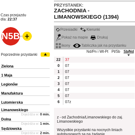
PRZYSTANEK:
ZACHODNIA -
Czas przejazdu
LIMANOWSKIEGO (1394)
dla:
22:37
Przesiadki
Kierunki
N5B
Pokaż na mapie
Drukuj
ikony
Tabliczka jak na przystanku
Nd/Pn i Wt-Pt
Pt/Sb
Sb/Nd
Poprzednie przystanki
22
37
0
07
Zielona
1
07
1 Maja
2
07
3
07
Legionów
4
07
Manufaktura
5
07
6
07z
Lutomierska
Limanowskiego
Dojeżdża w:
0 min.
z - od Zachodnia/Limanowskiego do zaj.
Dolna
Limanowskiego
Dojeżdża w:
1 min.
Sędziowska
Wszystkie przystanki na nocnych liniach
Dojeżdża w:
2 min.
autobusowych są na żądanie.