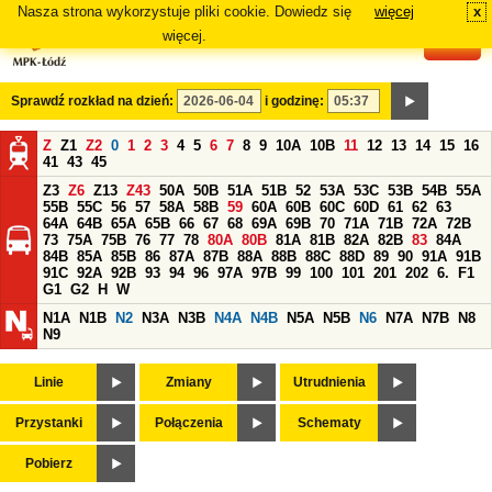
Nasza strona wykorzystuje pliki cookie. Dowiedz się
więcej
x
#
więcej.
Sprawdź rozkład na dzień:
i godzinę:
Z
Z1
Z2
0
1
2
3
4
5
6
7
8
9
10A
10B
11
12
13
14
15
16
41
43
45
Z3
Z6
Z13
Z43
50A
50B
51A
51B
52
53A
53C
53B
54B
55A
55B
55C
56
57
58A
58B
59
60A
60B
60C
60D
61
62
63
64A
64B
65A
65B
66
67
68
69A
69B
70
71A
71B
72A
72B
73
75A
75B
76
77
78
80A
80B
81A
81B
82A
82B
83
84A
84B
85A
85B
86
87A
87B
88A
88B
88C
88D
89
90
91A
91B
91C
92A
92B
93
94
96
97A
97B
99
100
101
201
202
6.
F1
G1
G2
H
W
N1A
N1B
N2
N3A
N3B
N4A
N4B
N5A
N5B
N6
N7A
N7B
N8
N9
Linie
Zmiany
Utrudnienia
Przystanki
Połączenia
Schematy
Pobierz