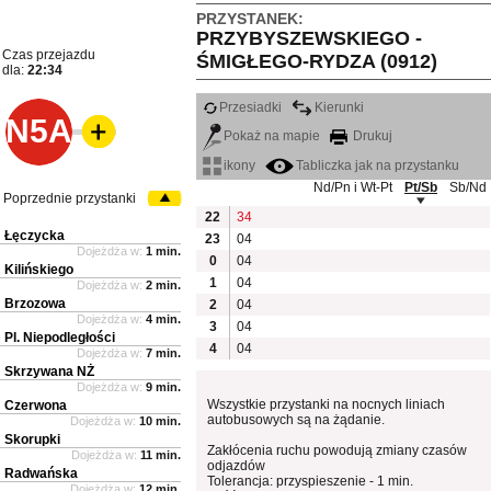
PRZYSTANEK:
PRZYBYSZEWSKIEGO -
Czas przejazdu
ŚMIGŁEGO-RYDZA (0912)
dla:
22:34
Przesiadki
Kierunki
N5A
Pokaż na mapie
Drukuj
ikony
Tabliczka jak na przystanku
Nd/Pn i Wt-Pt
Pt/Sb
Sb/Nd
Poprzednie przystanki
22
34
Łęczycka
23
04
Dojeżdża w:
1 min.
0
04
Kilińskiego
1
04
Dojeżdża w:
2 min.
Brzozowa
2
04
Dojeżdża w:
4 min.
3
04
Pl. Niepodległości
4
04
Dojeżdża w:
7 min.
Skrzywana NŻ
Dojeżdża w:
9 min.
Wszystkie przystanki na nocnych liniach
Czerwona
autobusowych są na żądanie.
Dojeżdża w:
10 min.
Skorupki
Zakłócenia ruchu powodują zmiany czasów
Dojeżdża w:
11 min.
odjazdów
Radwańska
Tolerancja: przyspieszenie - 1 min.
Dojeżdża w:
12 min.