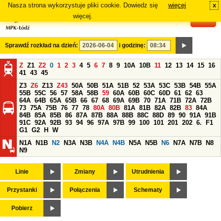
Nasza strona wykorzystuje pliki cookie. Dowiedz się
więcej
x
#
więcej.
Sprawdź rozkład na dzień:
i godzinę:
Z
Z1
Z2
0
1
2
3
4
5
6
7
8
9
10A
10B
11
12
13
14
15
16
41
43
45
Z3
Z6
Z13
Z43
50A
50B
51A
51B
52
53A
53C
53B
54B
55A
55B
55C
56
57
58A
58B
59
60A
60B
60C
60D
61
62
63
64A
64B
65A
65B
66
67
68
69A
69B
70
71A
71B
72A
72B
73
75A
75B
76
77
78
80A
80B
81A
81B
82A
82B
83
84A
84B
85A
85B
86
87A
87B
88A
88B
88C
88D
89
90
91A
91B
91C
92A
92B
93
94
96
97A
97B
99
100
101
201
202
6.
F1
G1
G2
H
W
N1A
N1B
N2
N3A
N3B
N4A
N4B
N5A
N5B
N6
N7A
N7B
N8
N9
Linie
Zmiany
Utrudnienia
Przystanki
Połączenia
Schematy
Pobierz