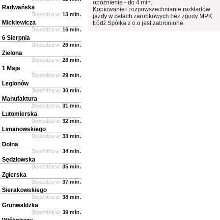
opóźnienie - do 4 min.
Radwańska
Kopiowanie i rozpowszechnianie rozkładów
Dojeżdża w:
13 min.
jazdy w celach zarobkowych bez zgody MPK
Mickiewicza
Łódź Spółka z o.o jest zabronione.
Dojeżdża w:
16 min.
6 Sierpnia
Dojeżdża w:
26 min.
Zielona
Dojeżdża w:
28 min.
1 Maja
Dojeżdża w:
29 min.
Legionów
Dojeżdża w:
30 min.
Manufaktura
Dojeżdża w:
31 min.
Lutomierska
Dojeżdża w:
32 min.
Limanowskiego
Dojeżdża w:
33 min.
Dolna
Dojeżdża w:
34 min.
Sędziowska
Dojeżdża w:
35 min.
Zgierska
Dojeżdża w:
37 min.
Sierakowskiego
Dojeżdża w:
38 min.
Grunwaldzka
Dojeżdża w:
39 min.