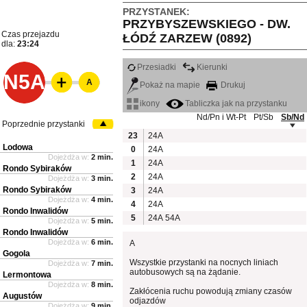
PRZYSTANEK:
PRZYBYSZEWSKIEGO - DW.
Czas przejazdu
ŁÓDŹ ZARZEW (0892)
dla:
23:24
Przesiadki
Kierunki
N5A
A
Pokaż na mapie
Drukuj
ikony
Tabliczka jak na przystanku
Nd/Pn i Wt-Pt
Pt/Sb
Sb/Nd
Poprzednie przystanki
23
24A
Lodowa
0
24A
Dojeżdża w:
2 min.
1
24A
Rondo Sybiraków
2
24A
Dojeżdża w:
3 min.
Rondo Sybiraków
3
24A
Dojeżdża w:
4 min.
4
24A
Rondo Inwalidów
5
24A
54A
Dojeżdża w:
5 min.
Rondo Inwalidów
Dojeżdża w:
6 min.
A
Gogola
Wszystkie przystanki na nocnych liniach
Dojeżdża w:
7 min.
autobusowych są na żądanie.
Lermontowa
Dojeżdża w:
8 min.
Zakłócenia ruchu powodują zmiany czasów
Augustów
odjazdów
Dojeżdża w:
9 min.