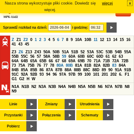
Nasza strona wykorzystuje pliki cookie. Dowiedz się
więcej
x
#
więcej.
Sprawdź rozkład na dzień:
i godzinę:
Z
Z1
Z2
0
1
2
3
4
5
6
7
8
9
10A
10B
11
12
13
14
15
16
41
43
45
Z3
Z6
Z13
Z43
50A
50B
51A
51B
52
53A
53C
53B
54B
55A
55B
55C
56
57
58A
58B
59
60A
60B
60C
60D
61
62
63
64A
64B
65A
65B
66
67
68
69A
69B
70
71A
71B
72A
72B
73
75A
75B
76
77
78
80A
80B
81A
81B
82A
82B
83
84A
84B
85A
85B
86
87A
87B
88A
88B
88C
88D
89
90
91A
91B
91C
92A
92B
93
94
96
97A
97B
99
100
101
201
202
6.
F1
G1
G2
H
W
N1A
N1B
N2
N3A
N3B
N4A
N4B
N5A
N5B
N6
N7A
N7B
N8
N9
Linie
Zmiany
Utrudnienia
Przystanki
Połączenia
Schematy
Pobierz