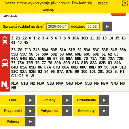
Nasza strona wykorzystuje pliki cookie. Dowiedz się
więcej
x
#
więcej.
Sprawdź rozkład na dzień:
i godzinę:
Z
Z1
Z2
0
1
2
3
4
5
6
7
8
9
10A
10B
11
12
13
14
15
16
41
43
45
Z3
Z6
Z13
Z43
50A
50B
51A
51B
52
53A
53C
53B
54B
55A
55B
55C
56
57
58A
58B
59
60A
60B
60C
60D
61
62
63
64A
64B
65A
65B
66
67
68
69A
69B
70
71A
71B
72A
72B
73
75A
75B
76
77
78
80A
80B
81A
81B
82A
82B
83
84A
84B
85A
85B
86
87A
87B
88A
88B
88C
88D
89
90
91A
91B
91C
92A
92B
93
94
96
97A
97B
99
100
101
201
202
6.
F1
G1
G2
H
W
N1A
N1B
N2
N3A
N3B
N4A
N4B
N5A
N5B
N6
N7A
N7B
N8
N9
Linie
Zmiany
Utrudnienia
Przystanki
Połączenia
Schematy
Pobierz