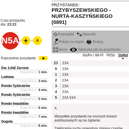
PRZYSTANEK:
PRZYBYSZEWSKIEGO -
NURTA-KASZYŃSKIEGO
Czas przejazdu
(0891)
dla:
23:23
Przesiadki
Kierunki
N5A
A
Pokaż na mapie
Drukuj
ikony
Tabliczka jak na przystanku
Nd/Pn i Wt-Pt
Pt/Sb
Sb/Nd
Poprzednie przystanki
23
23A
Dw. Łódź Zarzew
0
23A
Dojeżdża w:
1 min.
1
23A
Lodowa
2
23A
Dojeżdża w:
3 min.
Rondo Sybiraków
3
23A
Dojeżdża w:
4 min.
4
23A
Rondo Sybiraków
5
23A
53A
Dojeżdża w:
5 min.
Rondo Inwalidów
Dojeżdża w:
6 min.
A
Rondo Inwalidów
Wszystkie przystanki na nocnych liniach
Dojeżdża w:
7 min.
autobusowych są na żądanie.
Gogola
Dojeżdża w:
8 min.
Zakłócenia ruchu powodują zmiany czasów