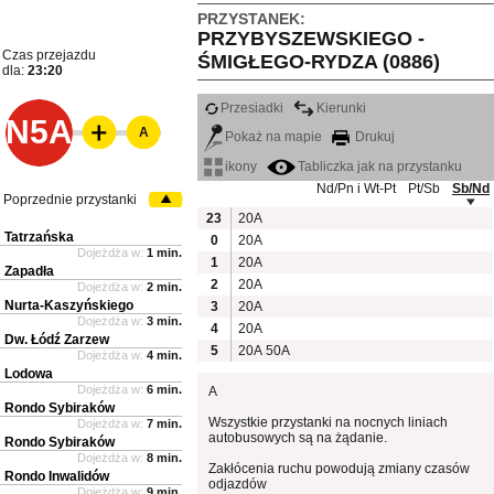
PRZYSTANEK:
PRZYBYSZEWSKIEGO -
Czas przejazdu
ŚMIGŁEGO-RYDZA (0886)
dla:
23:20
Przesiadki
Kierunki
N5A
A
Pokaż na mapie
Drukuj
ikony
Tabliczka jak na przystanku
Nd/Pn i Wt-Pt
Pt/Sb
Sb/Nd
Poprzednie przystanki
23
20A
Tatrzańska
0
20A
Dojeżdża w:
1 min.
1
20A
Zapadła
2
20A
Dojeżdża w:
2 min.
Nurta-Kaszyńskiego
3
20A
Dojeżdża w:
3 min.
4
20A
Dw. Łódź Zarzew
5
20A
50A
Dojeżdża w:
4 min.
Lodowa
Dojeżdża w:
6 min.
A
Rondo Sybiraków
Wszystkie przystanki na nocnych liniach
Dojeżdża w:
7 min.
autobusowych są na żądanie.
Rondo Sybiraków
Dojeżdża w:
8 min.
Zakłócenia ruchu powodują zmiany czasów
Rondo Inwalidów
odjazdów
Dojeżdża w:
9 min.