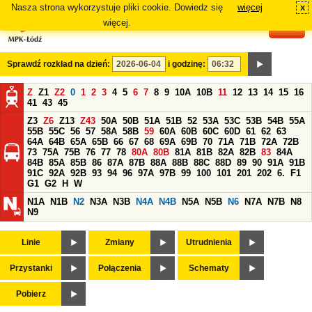
Nasza strona wykorzystuje pliki cookie. Dowiedz się
więcej
x
#
więcej.
Sprawdź rozkład na dzień:
i godzinę:
Z
Z1
Z2
0
1
2
3
4
5
6
7
8
9
10A
10B
11
12
13
14
15
16
41
43
45
Z3
Z6
Z13
Z43
50A
50B
51A
51B
52
53A
53C
53B
54B
55A
55B
55C
56
57
58A
58B
59
60A
60B
60C
60D
61
62
63
64A
64B
65A
65B
66
67
68
69A
69B
70
71A
71B
72A
72B
73
75A
75B
76
77
78
80A
80B
81A
81B
82A
82B
83
84A
84B
85A
85B
86
87A
87B
88A
88B
88C
88D
89
90
91A
91B
91C
92A
92B
93
94
96
97A
97B
99
100
101
201
202
6.
F1
G1
G2
H
W
N1A
N1B
N2
N3A
N3B
N4A
N4B
N5A
N5B
N6
N7A
N7B
N8
N9
Linie
Zmiany
Utrudnienia
Przystanki
Połączenia
Schematy
Pobierz