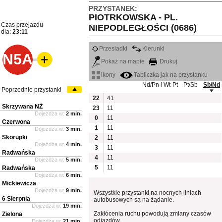
PRZYSTANEK:
PIOTRKOWSKA - PL.
Czas przejazdu
NIEPODLEGŁOŚCI (0686)
dla:
23:11
Przesiadki
Kierunki
N5A
Pokaż na mapie
Drukuj
ikony
Tabliczka jak na przystanku
Nd/Pn i Wt-Pt
Pt/Sb
Sb/Nd
Poprzednie przystanki
22
41
Skrzywana NŻ
23
11
Dojeżdża w:
2 min.
0
11
Czerwona
1
11
Dojeżdża w:
3 min.
Skorupki
2
11
Dojeżdża w:
4 min.
3
11
Radwańska
4
11
Dojeżdża w:
5 min.
5
11
Radwańska
Dojeżdża w:
6 min.
Mickiewicza
Dojeżdża w:
9 min.
Wszystkie przystanki na nocnych liniach
6 Sierpnia
autobusowych są na żądanie.
Dojeżdża w:
19 min.
Zakłócenia ruchu powodują zmiany czasów
Zielona
odjazdów
Dojeżdża w:
21 min.