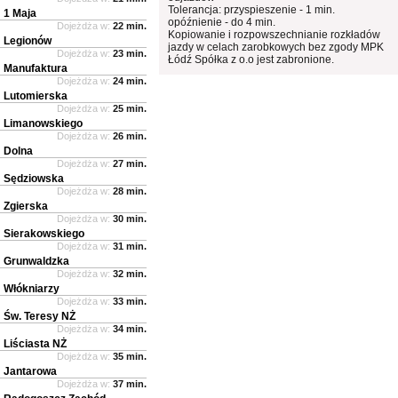
Tolerancja: przyspieszenie - 1 min.
1 Maja
opóźnienie - do 4 min.
Dojeżdża w:
22 min.
Kopiowanie i rozpowszechnianie rozkładów
Legionów
jazdy w celach zarobkowych bez zgody MPK
Dojeżdża w:
23 min.
Łódź Spółka z o.o jest zabronione.
Manufaktura
Dojeżdża w:
24 min.
Lutomierska
Dojeżdża w:
25 min.
Limanowskiego
Dojeżdża w:
26 min.
Dolna
Dojeżdża w:
27 min.
Sędziowska
Dojeżdża w:
28 min.
Zgierska
Dojeżdża w:
30 min.
Sierakowskiego
Dojeżdża w:
31 min.
Grunwaldzka
Dojeżdża w:
32 min.
Włókniarzy
Dojeżdża w:
33 min.
Św. Teresy NŻ
Dojeżdża w:
34 min.
Liściasta NŻ
Dojeżdża w:
35 min.
Jantarowa
Dojeżdża w:
37 min.