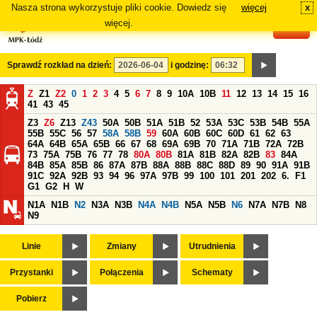
Nasza strona wykorzystuje pliki cookie. Dowiedz się
więcej
x
#
więcej.
Sprawdź rozkład na dzień:
i godzinę:
Z
Z1
Z2
0
1
2
3
4
5
6
7
8
9
10A
10B
11
12
13
14
15
16
41
43
45
Z3
Z6
Z13
Z43
50A
50B
51A
51B
52
53A
53C
53B
54B
55A
55B
55C
56
57
58A
58B
59
60A
60B
60C
60D
61
62
63
64A
64B
65A
65B
66
67
68
69A
69B
70
71A
71B
72A
72B
73
75A
75B
76
77
78
80A
80B
81A
81B
82A
82B
83
84A
84B
85A
85B
86
87A
87B
88A
88B
88C
88D
89
90
91A
91B
91C
92A
92B
93
94
96
97A
97B
99
100
101
201
202
6.
F1
G1
G2
H
W
N1A
N1B
N2
N3A
N3B
N4A
N4B
N5A
N5B
N6
N7A
N7B
N8
N9
Linie
Zmiany
Utrudnienia
Przystanki
Połączenia
Schematy
Pobierz