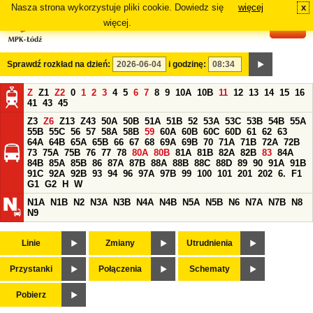
Nasza strona wykorzystuje pliki cookie. Dowiedz się
więcej
x
#
więcej.
Sprawdź rozkład na dzień:
i godzinę:
Z
Z1
Z2
0
1
2
3
4
5
6
7
8
9
10A
10B
11
12
13
14
15
16
41
43
45
Z3
Z6
Z13
Z43
50A
50B
51A
51B
52
53A
53C
53B
54B
55A
55B
55C
56
57
58A
58B
59
60A
60B
60C
60D
61
62
63
64A
64B
65A
65B
66
67
68
69A
69B
70
71A
71B
72A
72B
73
75A
75B
76
77
78
80A
80B
81A
81B
82A
82B
83
84A
84B
85A
85B
86
87A
87B
88A
88B
88C
88D
89
90
91A
91B
91C
92A
92B
93
94
96
97A
97B
99
100
101
201
202
6.
F1
G1
G2
H
W
N1A
N1B
N2
N3A
N3B
N4A
N4B
N5A
N5B
N6
N7A
N7B
N8
N9
Linie
Zmiany
Utrudnienia
Przystanki
Połączenia
Schematy
Pobierz