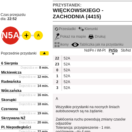
PRZYSTANEK:
WIĘCKOWSKIEGO -
Czas przejazdu
ZACHODNIA (4415)
dla:
22:52
Przesiadki
Kierunki
N5A
A
Pokaż na mapie
Drukuj
ikony
Tabliczka jak na przystanku
Nd/Pn i Wt-Pt
Pt/Sb
Sb/Nd
Poprzednie przystanki
22
52A
6 Sierpnia
23
52A
Dojeżdża w:
8 min.
0
52A
Mickiewicza
1
52A
Dojeżdża w:
12 min.
Radwańska
2
52A
Dojeżdża w:
14 min.
3
52A
Wólczańska
Dojeżdża w:
16 min.
A
Skorupki
Dojeżdża w:
18 min.
Wszystkie przystanki na nocnych liniach
Czerwona
autobusowych są na żądanie.
Dojeżdża w:
19 min.
Skrzywana NŻ
Zakłócenia ruchu powodują zmiany czasów
Dojeżdża w:
20 min.
odjazdów
Pl. Niepodległości
Tolerancja: przyspieszenie - 1 min.
Dojeżdża w:
22 min.
opóźnienie - do 4 min.