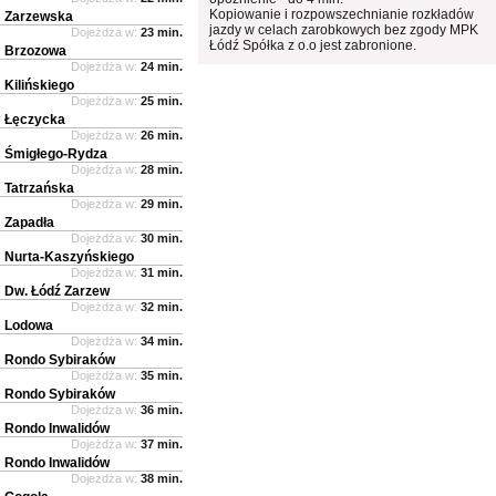
Kopiowanie i rozpowszechnianie rozkładów
Zarzewska
jazdy w celach zarobkowych bez zgody MPK
Dojeżdża w:
23 min.
Łódź Spółka z o.o jest zabronione.
Brzozowa
Dojeżdża w:
24 min.
Kilińskiego
Dojeżdża w:
25 min.
Łęczycka
Dojeżdża w:
26 min.
Śmigłego-Rydza
Dojeżdża w:
28 min.
Tatrzańska
Dojeżdża w:
29 min.
Zapadła
Dojeżdża w:
30 min.
Nurta-Kaszyńskiego
Dojeżdża w:
31 min.
Dw. Łódź Zarzew
Dojeżdża w:
32 min.
Lodowa
Dojeżdża w:
34 min.
Rondo Sybiraków
Dojeżdża w:
35 min.
Rondo Sybiraków
Dojeżdża w:
36 min.
Rondo Inwalidów
Dojeżdża w:
37 min.
Rondo Inwalidów
Dojeżdża w:
38 min.