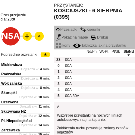
PRZYSTANEK:
KOŚCIUSZKI - 6 SIERPNIA
Czas przejazdu
(0395)
dla:
23:0
Przesiadki
Kierunki
N5A
A
Pokaż na mapie
Drukuj
ikony
Tabliczka jak na przystanku
Nd/Pn i Wt-Pt
Pt/Sb
Sb/Nd
Poprzednie przystanki
23
00A
Mickiewicza
0
00A
Dojeżdża w:
4 min.
1
00A
Radwańska
2
00A
Dojeżdża w:
6 min.
Wólczańska
3
00A
Dojeżdża w:
8 min.
4
00A
Skorupki
5
00A
30A
Dojeżdża w:
10 min.
Czerwona
Dojeżdża w:
11 min.
A
Skrzywana NŻ
Wszystkie przystanki na nocnych liniach
Dojeżdża w:
12 min.
autobusowych są na żądanie.
Pl. Niepodległości
Dojeżdża w:
14 min.
Zakłócenia ruchu powodują zmiany czasów
Zarzewska
odjazdów
Dojeżdża w:
15 min.