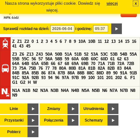
Nasza strona wykorzystuje pliki cookie. Dowiedz się
więcej
x
#
więcej.
Sprawdź rozkład na dzień:
i godzinę:
Z
Z1
Z2
0
1
2
3
4
5
6
7
8
9
10A
10B
11
12
13
14
15
16
41
43
45
Z3
Z6
Z13
Z43
50A
50B
51A
51B
52
53A
53C
53B
54B
55A
55B
55C
56
57
58A
58B
59
60A
60B
60C
60D
61
62
63
64A
64B
65A
65B
66
67
68
69A
69B
70
71A
71B
72A
72B
73
75A
75B
76
77
78
80A
80B
81A
81B
82A
82B
83
84A
84B
85A
85B
86
87A
87B
88A
88B
88C
88D
89
90
91A
91B
91C
92A
92B
93
94
96
97A
97B
99
100
101
201
202
6.
F1
G1
G2
H
W
N1A
N1B
N2
N3A
N3B
N4A
N4B
N5A
N5B
N6
N7A
N7B
N8
N9
Linie
Zmiany
Utrudnienia
Przystanki
Połączenia
Schematy
Pobierz