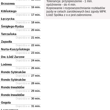
Tolerancja: przyspieszenie - 1 min.
Brzozowa
opóźnienie - do 4 min.
Dojeżdża w:
16 min.
Kopiowanie i rozpowszechnianie rozkładów
Kilińskiego
jazdy w celach zarobkowych bez zgody MPK
Dojeżdża w:
17 min.
Łódź Spółka z o.o jest zabronione.
Łęczycka
Dojeżdża w:
18 min.
Śmigłego-Rydza
Dojeżdża w:
20 min.
Tatrzańska
Dojeżdża w:
21 min.
Zapadła
Dojeżdża w:
22 min.
Nurta-Kaszyńskiego
Dojeżdża w:
23 min.
Dw. Łódź Zarzew
Dojeżdża w:
24 min.
Lodowa
Dojeżdża w:
26 min.
Rondo Sybiraków
Dojeżdża w:
27 min.
Rondo Sybiraków
Dojeżdża w:
28 min.
Rondo Inwalidów
Dojeżdża w:
29 min.
Rondo Inwalidów
Dojeżdża w:
30 min.
Gogola
Dojeżdża w:
31 min.