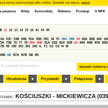
sza strona wykorzystuje pliki cookie. Dowiedz się więcej.
więcej
a pasażera
Bilety
Komunikaty
Reklama
Przetargi
O MPK
0B
11
12
13
14
15
16
41
43
45
53A
53C
53B
54B
55A
55B
55C
56
57
58A
58B
59
60A
60B
60C
60
75A
75B
76
77
78
80A
80B
81A
81B
82A
82B
83
84A
84B
85A
85B
97B
99
100
101
201
202
6.
F1
G1
G2
H
W
N5B
N6
N7A
N7B
N8
N9
Przystanek Mickiewicza
Sprawdź rozkład na d
Utrudnienia
Przystanki
Połączenia
KOŚCIUSZKI - MICKIEWICZA (039
STANEK: