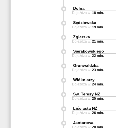
Dolna
Dojeżdża w:
18 min.
Sędziowska
Dojeżdża w:
19 min.
Zgierska
Dojeżdża w:
21 min.
Sierakowskiego
Dojeżdża w:
22 min.
Grunwaldzka
Dojeżdża w:
23 min.
Włókniarzy
Dojeżdża w:
24 min.
Św. Teresy NŻ
Dojeżdża w:
25 min.
Liściasta NŻ
Dojeżdża w:
26 min.
Jantarowa
Dojeżdża w:
28 min.