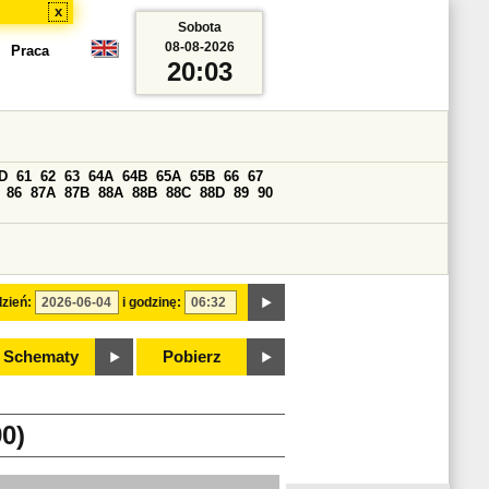
x
Sobota
08-08-2026
Praca
20:03
D
61
62
63
64A
64B
65A
65B
66
67
86
87A
87B
88A
88B
88C
88D
89
90
zień:
i godzinę:
Schematy
Pobierz
0)