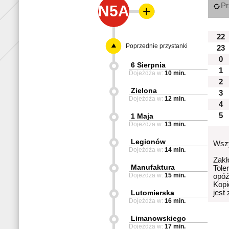
Pr
N5A
22
Poprzednie przystanki
23
0
6 Sierpnia
1
Dojeżdża w:
10 min.
2
Zielona
3
Dojeżdża w:
12 min.
4
5
1 Maja
Dojeżdża w:
13 min.
Legionów
Wszy
Dojeżdża w:
14 min.
Zakł
Manufaktura
Tole
Dojeżdża w:
15 min.
opóź
Kopi
Lutomierska
jest
Dojeżdża w:
16 min.
Limanowskiego
Dojeżdża w:
17 min.