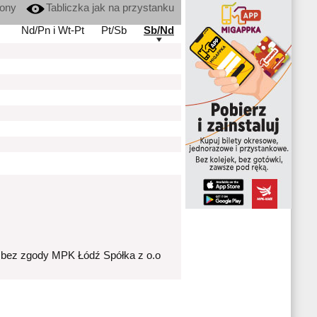
kony
Tabliczka jak na przystanku
Nd/Pn i Wt-Pt
Pt/Sb
Sb/Nd
 bez zgody MPK Łódź Spółka z o.o