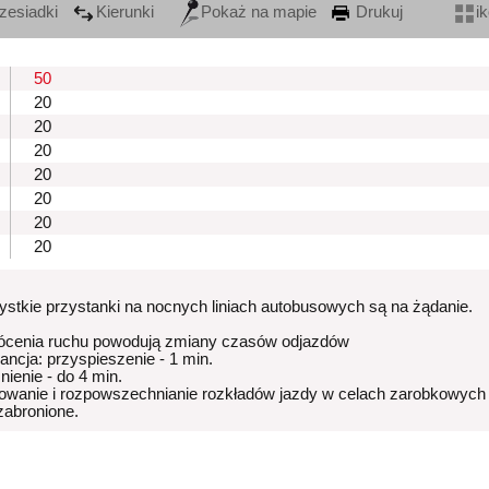
zesiadki
Kierunki
Pokaż na mapie
Drukuj
i
50
20
20
20
20
20
20
20
stkie przystanki na nocnych liniach autobusowych są na żądanie.
ócenia ruchu powodują zmiany czasów odjazdów
rancja: przyspieszenie - 1 min.
nienie - do 4 min.
owanie i rozpowszechnianie rozkładów jazdy w celach zarobkowych
 zabronione.