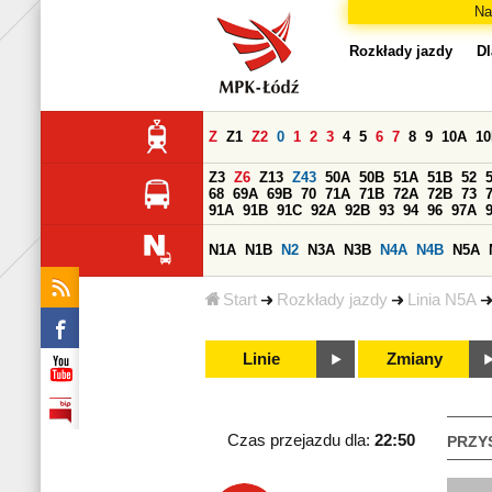
Na
Rozkłady jazdy
Dl
Z
Z1
Z2
0
1
2
3
4
5
6
7
8
9
10A
1
Z3
Z6
Z13
Z43
50A
50B
51A
51B
52
68
69A
69B
70
71A
71B
72A
72B
73
91A
91B
91C
92A
92B
93
94
96
97A
N1A
N1B
N2
N3A
N3B
N4A
N4B
N5A
Start
Rozkłady jazdy
Linia N5A
Linie
Zmiany
Czas przejazdu dla:
22:50
PRZY