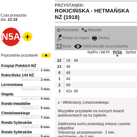
PRZYSTANEK:
ROKICIŃSKA - HETMAŃSKA
Czas przejazdu
NŻ (1918)
dla:
22:18
Przesiadki
Kierunki
N5A
Pokaż na mapie
Drukuj
ikony
Tabliczka jak na przystanku
Nd/Pn i Wt-Pt
Pt/Sb
Sb/Nd
Poprzednie przystanki
22
18
48
Książąt Polskich NŻ
23
48
Dojeżdża w:
1 min.
0
48
Rokicińska 144 NŻ
1
48
Dojeżdża w:
2 min.
Lermontowa
2
48
Dojeżdża w:
3 min.
3
42x
48
Gogola
Dojeżdża w:
4 min.
x - Włókniarzy, Limanowskiego
Rondo Inwalidów
Dojeżdża w:
5 min.
Wszystkie przystanki na nocnych liniach
Chmielowskiego
autobusowych są na żądanie.
Dojeżdża w:
7 min.
Rondo Sybiraków
Zakłócenia ruchu powodują zmiany czasów
Dojeżdża w:
8 min.
odjazdów
Rondo Sybiraków
Tolerancja: przyspieszenie - 1 min.
Dojeżdża w:
9 min.
opóźnienie - do 4 min.