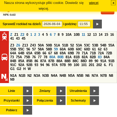
Nasza strona wykorzystuje pliki cookie. Dowiedz się
więcej
x
#
więcej.
Sprawdź rozkład na dzień:
i godzinę:
Z
Z1
Z2
0
1
2
3
4
5
6
7
8
9
10A
10B
11
12
13
14
15
16
41
43
45
Z3
Z6
Z13
Z43
50A
50B
51A
51B
52
53A
53C
53B
54B
55A
55B
55C
56
57
58A
58B
59
60A
60B
60C
60D
61
62
63
64A
64B
65A
65B
66
67
68
69A
69B
70
71A
71B
72A
72B
73
75A
75B
76
77
78
80A
80B
81A
81B
82A
82B
83
84A
84B
85A
85B
86
87A
87B
88A
88B
88C
88D
89
90
91A
91B
91C
92A
92B
93
94
96
97A
97B
99
100
101
201
202
6.
F1
G1
G2
H
W
N1A
N1B
N2
N3A
N3B
N4A
N4B
N5A
N5B
N6
N7A
N7B
N8
N9
Linie
Zmiany
Utrudnienia
Przystanki
Połączenia
Schematy
Pobierz