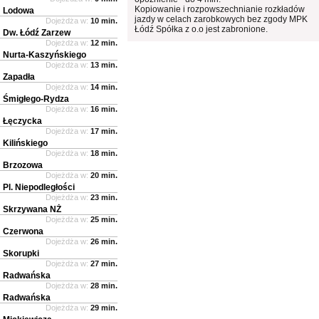
Kopiowanie i rozpowszechnianie rozkładów
Lodowa
jazdy w celach zarobkowych bez zgody MPK
Dojeżdża w:
10 min.
Łódź Spółka z o.o jest zabronione.
Dw. Łódź Zarzew
Dojeżdża w:
12 min.
Nurta-Kaszyńskiego
Dojeżdża w:
13 min.
Zapadła
Dojeżdża w:
14 min.
Śmigłego-Rydza
Dojeżdża w:
16 min.
Łęczycka
Dojeżdża w:
17 min.
Kilińskiego
Dojeżdża w:
18 min.
Brzozowa
Dojeżdża w:
20 min.
Pl. Niepodległości
Dojeżdża w:
23 min.
Skrzywana NŻ
Dojeżdża w:
25 min.
Czerwona
Dojeżdża w:
26 min.
Skorupki
Dojeżdża w:
27 min.
Radwańska
Dojeżdża w:
28 min.
Radwańska
Dojeżdża w:
29 min.