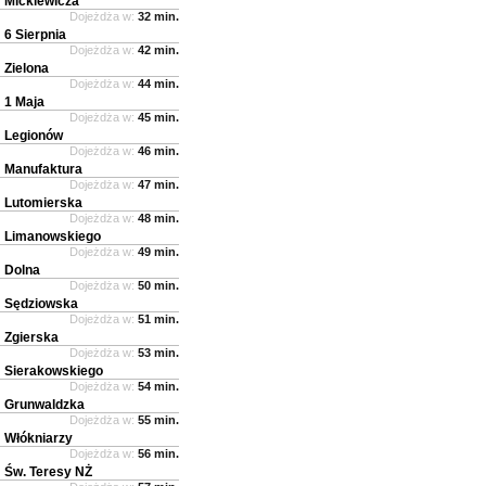
Mickiewicza
Dojeżdża w:
32 min.
6 Sierpnia
Dojeżdża w:
42 min.
Zielona
Dojeżdża w:
44 min.
1 Maja
Dojeżdża w:
45 min.
Legionów
Dojeżdża w:
46 min.
Manufaktura
Dojeżdża w:
47 min.
Lutomierska
Dojeżdża w:
48 min.
Limanowskiego
Dojeżdża w:
49 min.
Dolna
Dojeżdża w:
50 min.
Sędziowska
Dojeżdża w:
51 min.
Zgierska
Dojeżdża w:
53 min.
Sierakowskiego
Dojeżdża w:
54 min.
Grunwaldzka
Dojeżdża w:
55 min.
Włókniarzy
Dojeżdża w:
56 min.
Św. Teresy NŻ