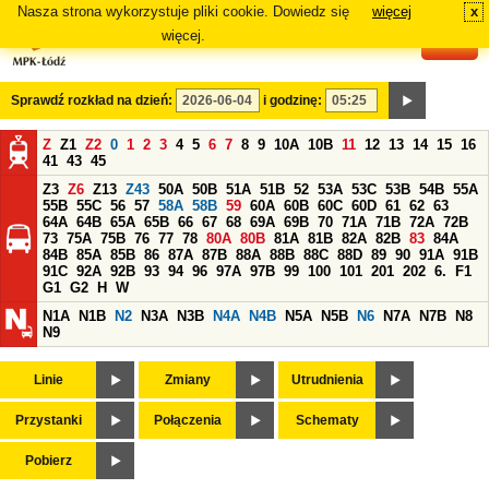
Nasza strona wykorzystuje pliki cookie. Dowiedz się
więcej
x
#
więcej.
Sprawdź rozkład na dzień:
i godzinę:
Z
Z1
Z2
0
1
2
3
4
5
6
7
8
9
10A
10B
11
12
13
14
15
16
41
43
45
Z3
Z6
Z13
Z43
50A
50B
51A
51B
52
53A
53C
53B
54B
55A
55B
55C
56
57
58A
58B
59
60A
60B
60C
60D
61
62
63
64A
64B
65A
65B
66
67
68
69A
69B
70
71A
71B
72A
72B
73
75A
75B
76
77
78
80A
80B
81A
81B
82A
82B
83
84A
84B
85A
85B
86
87A
87B
88A
88B
88C
88D
89
90
91A
91B
91C
92A
92B
93
94
96
97A
97B
99
100
101
201
202
6.
F1
G1
G2
H
W
N1A
N1B
N2
N3A
N3B
N4A
N4B
N5A
N5B
N6
N7A
N7B
N8
N9
Linie
Zmiany
Utrudnienia
Przystanki
Połączenia
Schematy
Pobierz