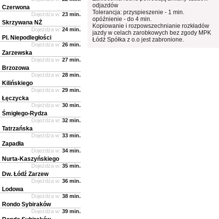
odjazdów
Czerwona
Tolerancja: przyspieszenie - 1 min.
Dojeżdża w:
23 min.
opóźnienie - do 4 min.
Skrzywana NŻ
Kopiowanie i rozpowszechnianie rozkładów
Dojeżdża w:
24 min.
jazdy w celach zarobkowych bez zgody MPK
Pl. Niepodległości
Łódź Spółka z o.o jest zabronione.
Dojeżdża w:
26 min.
Zarzewska
Dojeżdża w:
27 min.
Brzozowa
Dojeżdża w:
28 min.
Kilińskiego
Dojeżdża w:
29 min.
Łęczycka
Dojeżdża w:
30 min.
Śmigłego-Rydza
Dojeżdża w:
32 min.
Tatrzańska
Dojeżdża w:
33 min.
Zapadła
Dojeżdża w:
34 min.
Nurta-Kaszyńskiego
Dojeżdża w:
35 min.
Dw. Łódź Zarzew
Dojeżdża w:
36 min.
Lodowa
Dojeżdża w:
38 min.
Rondo Sybiraków
Dojeżdża w:
39 min.