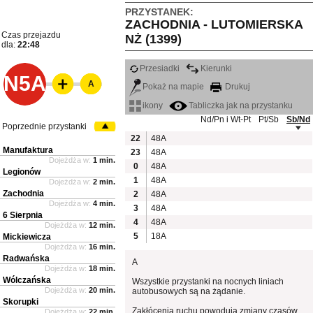
PRZYSTANEK:
ZACHODNIA - LUTOMIERSKA
Czas przejazdu
NŻ (1399)
dla:
22:48
Przesiadki
Kierunki
N5A
A
Pokaż na mapie
Drukuj
ikony
Tabliczka jak na przystanku
Nd/Pn i Wt-Pt
Pt/Sb
Sb/Nd
Poprzednie przystanki
22
48A
Manufaktura
23
48A
Dojeżdża w:
1 min.
0
48A
Legionów
1
48A
Dojeżdża w:
2 min.
Zachodnia
2
48A
Dojeżdża w:
4 min.
3
48A
6 Sierpnia
4
48A
Dojeżdża w:
12 min.
5
18A
Mickiewicza
Dojeżdża w:
16 min.
Radwańska
A
Dojeżdża w:
18 min.
Wólczańska
Wszystkie przystanki na nocnych liniach
Dojeżdża w:
20 min.
autobusowych są na żądanie.
Skorupki
Zakłócenia ruchu powodują zmiany czasów
Dojeżdża w:
22 min.