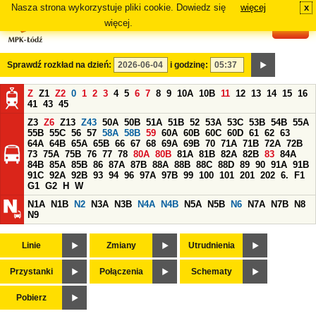
Nasza strona wykorzystuje pliki cookie. Dowiedz się
więcej
x
#
więcej.
Sprawdź rozkład na dzień:
i godzinę:
Z
Z1
Z2
0
1
2
3
4
5
6
7
8
9
10A
10B
11
12
13
14
15
16
41
43
45
Z3
Z6
Z13
Z43
50A
50B
51A
51B
52
53A
53C
53B
54B
55A
55B
55C
56
57
58A
58B
59
60A
60B
60C
60D
61
62
63
64A
64B
65A
65B
66
67
68
69A
69B
70
71A
71B
72A
72B
73
75A
75B
76
77
78
80A
80B
81A
81B
82A
82B
83
84A
84B
85A
85B
86
87A
87B
88A
88B
88C
88D
89
90
91A
91B
91C
92A
92B
93
94
96
97A
97B
99
100
101
201
202
6.
F1
G1
G2
H
W
N1A
N1B
N2
N3A
N3B
N4A
N4B
N5A
N5B
N6
N7A
N7B
N8
N9
Linie
Zmiany
Utrudnienia
Przystanki
Połączenia
Schematy
Pobierz