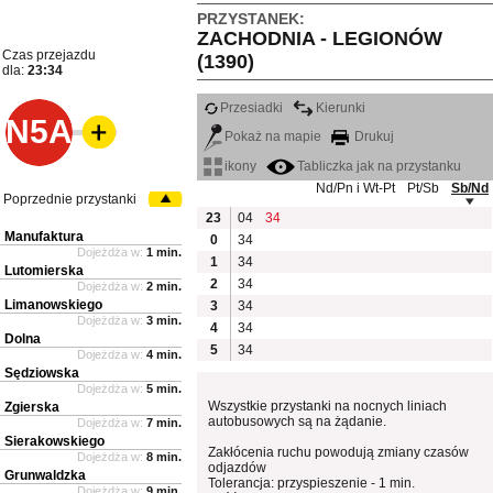
PRZYSTANEK:
ZACHODNIA - LEGIONÓW
Czas przejazdu
(1390)
dla:
23:34
Przesiadki
Kierunki
N5A
Pokaż na mapie
Drukuj
ikony
Tabliczka jak na przystanku
Nd/Pn i Wt-Pt
Pt/Sb
Sb/Nd
Poprzednie przystanki
23
04
34
Manufaktura
0
34
Dojeżdża w:
1 min.
1
34
Lutomierska
2
34
Dojeżdża w:
2 min.
Limanowskiego
3
34
Dojeżdża w:
3 min.
4
34
Dolna
5
34
Dojeżdża w:
4 min.
Sędziowska
Dojeżdża w:
5 min.
Wszystkie przystanki na nocnych liniach
Zgierska
autobusowych są na żądanie.
Dojeżdża w:
7 min.
Sierakowskiego
Zakłócenia ruchu powodują zmiany czasów
Dojeżdża w:
8 min.
odjazdów
Grunwaldzka
Tolerancja: przyspieszenie - 1 min.
Dojeżdża w:
9 min.