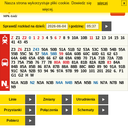
Nasza strona wykorzystuje pliki cookie. Dowiedz się
więcej
x
#
więcej.
Sprawdź rozkład na dzień:
i godzinę:
Z
Z1
Z2
0
1
2
3
4
5
6
7
8
9
10A
10B
11
12
13
14
15
16
41
43
45
Z3
Z6
Z13
Z43
50A
50B
51A
51B
52
53A
53C
53B
54B
55A
55B
55C
56
57
58A
58B
59
60A
60B
60C
60D
61
62
63
64A
64B
65A
65B
66
67
68
69A
69B
70
71A
71B
72A
72B
73
75A
75B
76
77
78
80A
80B
81A
81B
82A
82B
83
84A
84B
85A
85B
86
87A
87B
88A
88B
88C
88D
89
90
91A
91B
91C
92A
92B
93
94
96
97A
97B
99
100
101
201
202
6.
F1
G1
G2
H
W
N1A
N1B
N2
N3A
N3B
N4A
N4B
N5A
N5B
N6
N7A
N7B
N8
N9
Linie
Zmiany
Utrudnienia
Przystanki
Połączenia
Schematy
Pobierz