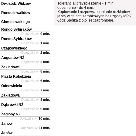
Tolerancja: przyspieszenie - 1 min.
Dw. Łódź Widzew
opóźnienie - do 4 min.
Kopiowanie i rozpowszechnianie rozkładów
Rondo Inwalidów
jazdy w celach zarobkowych bez zgody MPK
Łódź Spółka z o.o jest zabronione.
Chmielowskiego
Rondo Sybiraków
Dojeżdża w:
0 min.
Rondo Sybiraków
Dojeżdża w:
1 min.
Czajkowskiego
Dojeżdża w:
2 min.
Augustów NŻ
Dojeżdża w:
3 min.
Zakładowa
Dojeżdża w:
5 min.
Piasta Kołodzieja
Dojeżdża w:
6 min.
Odnowiciela
Dojeżdża w:
7 min.
Zakładowa
Dojeżdża w:
8 min.
Dąbrówki NŻ
Dojeżdża w:
9 min.
Zagłoby NŻ
Dojeżdża w:
10 min.
Janów
Dojeżdża w:
11 min.
Janów