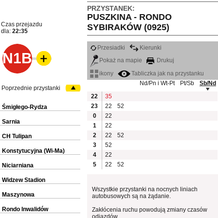
PRZYSTANEK:
PUSZKINA - RONDO
Czas przejazdu
SYBIRAKÓW (0925)
dla:
22:35
Przesiadki
Kierunki
N1B
Pokaż na mapie
Drukuj
ikony
Tabliczka jak na przystanku
Nd/Pn i Wt-Pt
Pt/Sb
Sb/Nd
Poprzednie przystanki
22
35
23
22
52
Śmigłego-Rydza
0
22
Sarnia
1
22
2
22
52
CH Tulipan
3
52
Konstytucyjna (Wi-Ma)
4
22
5
22
52
Niciarniana
Widzew Stadion
Wszystkie przystanki na nocnych liniach
Maszynowa
autobusowych są na żądanie.
Rondo Inwalidów
Zakłócenia ruchu powodują zmiany czasów
odjazdów