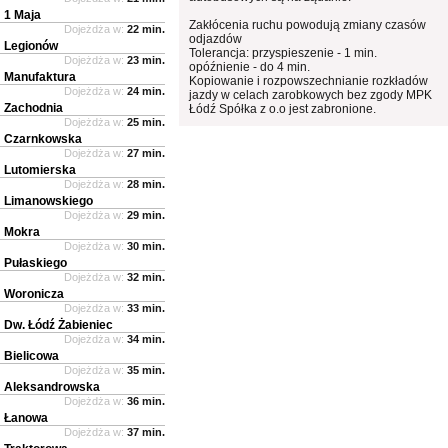
1 Maja
Zakłócenia ruchu powodują zmiany czasów
Dojeżdża w:
22 min.
odjazdów
Legionów
Tolerancja: przyspieszenie - 1 min.
Dojeżdża w:
23 min.
opóźnienie - do 4 min.
Manufaktura
Kopiowanie i rozpowszechnianie rozkładów
Dojeżdża w:
24 min.
jazdy w celach zarobkowych bez zgody MPK
Zachodnia
Łódź Spółka z o.o jest zabronione.
Dojeżdża w:
25 min.
Czarnkowska
Dojeżdża w:
27 min.
Lutomierska
Dojeżdża w:
28 min.
Limanowskiego
Dojeżdża w:
29 min.
Mokra
Dojeżdża w:
30 min.
Pułaskiego
Dojeżdża w:
32 min.
Woronicza
Dojeżdża w:
33 min.
Dw. Łódź Żabieniec
Dojeżdża w:
34 min.
Bielicowa
Dojeżdża w:
35 min.
Aleksandrowska
Dojeżdża w:
36 min.
Łanowa
Dojeżdża w:
37 min.