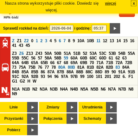
Nasza strona wykorzystuje pliki cookie. Dowiedz się
więcej
x
#
więcej.
Sprawdź rozkład na dzień:
i godzinę:
Z
Z1
Z2
0
1
2
3
4
5
6
7
8
9
10A
10B
11
12
13
14
15
16
41
43
45
Z3
Z6
Z13
Z43
50A
50B
51A
51B
52
53A
53C
53B
54B
55A
55B
55C
56
57
58A
58B
59
60A
60B
60C
60D
61
62
63
64A
64B
65A
65B
66
67
68
69A
69B
70
71A
71B
72A
72B
73
75A
75B
76
77
78
80A
80B
81A
81B
82A
82B
83
84A
84B
85A
85B
86
87A
87B
88A
88B
88C
88D
89
90
91A
91B
91C
92A
92B
93
94
96
97A
97B
99
100
101
201
202
6.
F1
G1
G2
H
W
N1A
N1B
N2
N3A
N3B
N4A
N4B
N5A
N5B
N6
N7A
N7B
N8
N9
Linie
Zmiany
Utrudnienia
Przystanki
Połączenia
Schematy
Pobierz