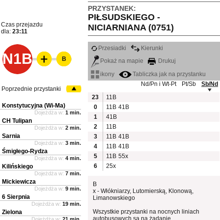
PRZYSTANEK:
PIŁSUDSKIEGO -
Czas przejazdu
NICIARNIANA (0751)
dla:
23:11
Przesiadki
Kierunki
N1B
B
Pokaż na mapie
Drukuj
ikony
Tabliczka jak na przystanku
Nd/Pn i Wt-Pt
Pt/Sb
Sb/Nd
Poprzednie przystanki
23
11B
Konstytucyjna (Wi-Ma)
0
11B
41B
Dojeżdża w:
1 min.
1
41B
CH Tulipan
2
11B
Dojeżdża w:
2 min.
Sarnia
3
11B
41B
Dojeżdża w:
3 min.
4
11B
41B
Śmigłego-Rydza
5
11B
55x
Dojeżdża w:
4 min.
6
25x
Kilińskiego
Dojeżdża w:
7 min.
Mickiewicza
B
Dojeżdża w:
9 min.
x - Włókniarzy, Lutomierską, Klonową,
6 Sierpnia
Limanowskiego
Dojeżdża w:
19 min.
Wszystkie przystanki na nocnych liniach
Zielona
autobusowych są na żądanie.
Dojeżdża w:
21 min.