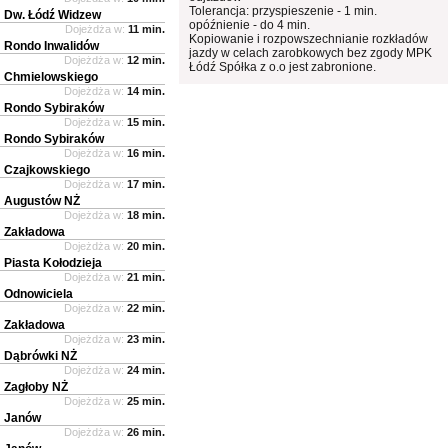
Tolerancja: przyspieszenie - 1 min.
Dw. Łódź Widzew
opóźnienie - do 4 min.
Dojeżdża w:
11 min.
Kopiowanie i rozpowszechnianie rozkładów
Rondo Inwalidów
jazdy w celach zarobkowych bez zgody MPK
Dojeżdża w:
12 min.
Łódź Spółka z o.o jest zabronione.
Chmielowskiego
Dojeżdża w:
14 min.
Rondo Sybiraków
Dojeżdża w:
15 min.
Rondo Sybiraków
Dojeżdża w:
16 min.
Czajkowskiego
Dojeżdża w:
17 min.
Augustów NŻ
Dojeżdża w:
18 min.
Zakładowa
Dojeżdża w:
20 min.
Piasta Kołodzieja
Dojeżdża w:
21 min.
Odnowiciela
Dojeżdża w:
22 min.
Zakładowa
Dojeżdża w:
23 min.
Dąbrówki NŻ
Dojeżdża w:
24 min.
Zagłoby NŻ
Dojeżdża w:
25 min.
Janów
Dojeżdża w:
26 min.