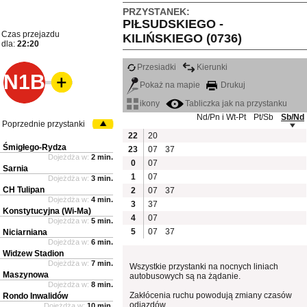
PRZYSTANEK:
PIŁSUDSKIEGO -
Czas przejazdu
KILIŃSKIEGO (0736)
dla:
22:20
Przesiadki
Kierunki
N1B
Pokaż na mapie
Drukuj
ikony
Tabliczka jak na przystanku
Nd/Pn i Wt-Pt
Pt/Sb
Sb/Nd
Poprzednie przystanki
22
20
Śmigłego-Rydza
23
07
37
Dojeżdża w:
2 min.
0
07
Sarnia
1
07
Dojeżdża w:
3 min.
CH Tulipan
2
07
37
Dojeżdża w:
4 min.
3
37
Konstytucyjna (Wi-Ma)
4
07
Dojeżdża w:
5 min.
5
07
37
Niciarniana
Dojeżdża w:
6 min.
Widzew Stadion
Dojeżdża w:
7 min.
Wszystkie przystanki na nocnych liniach
Maszynowa
autobusowych są na żądanie.
Dojeżdża w:
8 min.
Zakłócenia ruchu powodują zmiany czasów
Rondo Inwalidów
odjazdów
Dojeżdża w:
10 min.