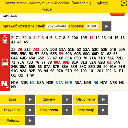
Nasza strona wykorzystuje pliki cookie. Dowiedz się
więcej
x
#
więcej.
Sprawdź rozkład na dzień:
i godzinę:
Z
Z1
Z2
0
1
2
3
4
5
6
7
8
9
10A
10B
11
12
13
14
15
16
41
43
45
Z3
Z6
Z13
Z43
50A
50B
51A
51B
52
53A
53C
53B
54B
55A
55B
55C
56
57
58A
58B
59
60A
60B
60C
60D
61
62
63
64A
64B
65A
65B
66
67
68
69A
69B
70
71A
71B
72A
72B
73
75A
75B
76
77
78
80A
80B
81A
81B
82A
82B
83
84A
84B
85A
85B
86
87A
87B
88A
88B
88C
88D
89
90
91A
91B
91C
92A
92B
93
94
96
97A
97B
99
100
101
201
202
6.
F1
G1
G2
H
W
N1A
N1B
N2
N3A
N3B
N4A
N4B
N5A
N5B
N6
N7A
N7B
N8
N9
Linie
Zmiany
Utrudnienia
Przystanki
Połączenia
Schematy
Pobierz