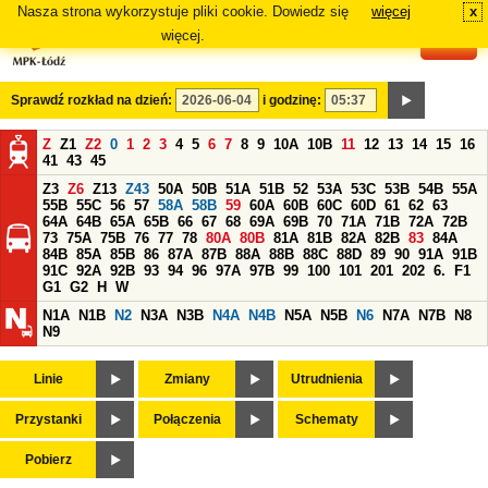
Nasza strona wykorzystuje pliki cookie. Dowiedz się
więcej
x
#
więcej.
Sprawdź rozkład na dzień:
i godzinę:
Z
Z1
Z2
0
1
2
3
4
5
6
7
8
9
10A
10B
11
12
13
14
15
16
41
43
45
Z3
Z6
Z13
Z43
50A
50B
51A
51B
52
53A
53C
53B
54B
55A
55B
55C
56
57
58A
58B
59
60A
60B
60C
60D
61
62
63
64A
64B
65A
65B
66
67
68
69A
69B
70
71A
71B
72A
72B
73
75A
75B
76
77
78
80A
80B
81A
81B
82A
82B
83
84A
84B
85A
85B
86
87A
87B
88A
88B
88C
88D
89
90
91A
91B
91C
92A
92B
93
94
96
97A
97B
99
100
101
201
202
6.
F1
G1
G2
H
W
N1A
N1B
N2
N3A
N3B
N4A
N4B
N5A
N5B
N6
N7A
N7B
N8
N9
Linie
Zmiany
Utrudnienia
Przystanki
Połączenia
Schematy
Pobierz