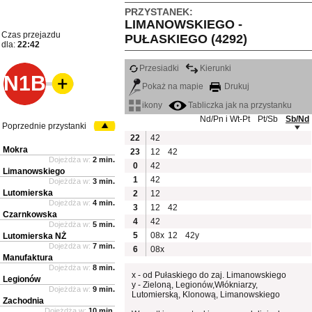
PRZYSTANEK:
LIMANOWSKIEGO -
Czas przejazdu
PUŁASKIEGO (4292)
dla:
22:42
Przesiadki
Kierunki
N1B
Pokaż na mapie
Drukuj
ikony
Tabliczka jak na przystanku
Nd/Pn i Wt-Pt
Pt/Sb
Sb/Nd
Poprzednie przystanki
22
42
Mokra
23
12
42
Dojeżdża w:
2 min.
0
42
Limanowskiego
1
42
Dojeżdża w:
3 min.
Lutomierska
2
12
Dojeżdża w:
4 min.
3
12
42
Czarnkowska
4
42
Dojeżdża w:
5 min.
5
08x
12
42y
Lutomierska NŻ
Dojeżdża w:
7 min.
6
08x
Manufaktura
Dojeżdża w:
8 min.
x - od Pułaskiego do zaj. Limanowskiego
Legionów
y - Zieloną, Legionów,Włókniarzy,
Dojeżdża w:
9 min.
Lutomierską, Klonową, Limanowskiego
Zachodnia
Dojeżdża w:
10 min.