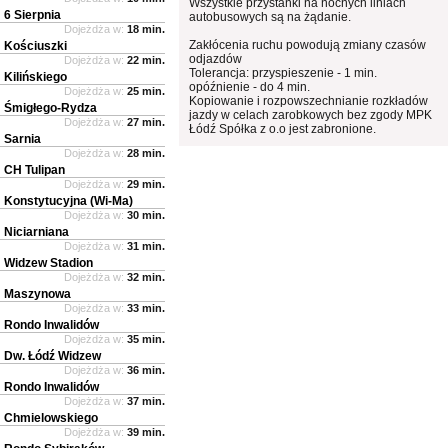
Wszystkie przystanki na nocnych liniach
6 Sierpnia
autobusowych są na żądanie.
Dojeżdża w:
18 min.
Zakłócenia ruchu powodują zmiany czasów
Kościuszki
odjazdów
Dojeżdża w:
22 min.
Tolerancja: przyspieszenie - 1 min.
Kilińskiego
opóźnienie - do 4 min.
Dojeżdża w:
25 min.
Kopiowanie i rozpowszechnianie rozkładów
Śmigłego-Rydza
jazdy w celach zarobkowych bez zgody MPK
Dojeżdża w:
27 min.
Łódź Spółka z o.o jest zabronione.
Sarnia
Dojeżdża w:
28 min.
CH Tulipan
Dojeżdża w:
29 min.
Konstytucyjna (Wi-Ma)
Dojeżdża w:
30 min.
Niciarniana
Dojeżdża w:
31 min.
Widzew Stadion
Dojeżdża w:
32 min.
Maszynowa
Dojeżdża w:
33 min.
Rondo Inwalidów
Dojeżdża w:
35 min.
Dw. Łódź Widzew
Dojeżdża w:
36 min.
Rondo Inwalidów
Dojeżdża w:
37 min.
Chmielowskiego
Dojeżdża w:
39 min.