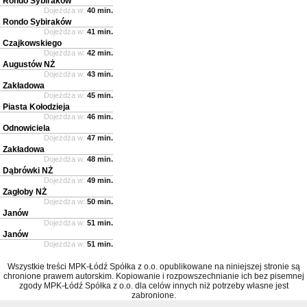
Rondo Sybiraków
Dojeżdża w:
40 min.
Rondo Sybiraków
Dojeżdża w:
41 min.
Czajkowskiego
Dojeżdża w:
42 min.
Augustów NŻ
Dojeżdża w:
43 min.
Zakładowa
Dojeżdża w:
45 min.
Piasta Kołodzieja
Dojeżdża w:
46 min.
Odnowiciela
Dojeżdża w:
47 min.
Zakładowa
Dojeżdża w:
48 min.
Dąbrówki NŻ
Dojeżdża w:
49 min.
Zagłoby NŻ
Dojeżdża w:
50 min.
Janów
Dojeżdża w:
51 min.
Janów
Dojeżdża w:
51 min.
Wszystkie treści MPK-Łódź Spółka z o.o. opublikowane na niniejszej stronie są
chronione prawem autorskim. Kopiowanie i rozpowszechnianie ich bez pisemnej
zgody MPK-Łódź Spółka z o.o. dla celów innych niż potrzeby własne jest
zabronione.