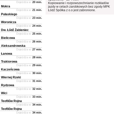
Dojeżdża w:
20 min.
Kopiowanie i rozpowszechnianie rozkładów
Mokra
jazdy w celach zarobkowych bez zgody MPK
Dojeżdża w:
21 min.
Łódź Spółka z o.o jest zabronione.
Pułaskiego
Dojeżdża w:
23 min.
Woronicza
Dojeżdża w:
24 min.
Dw. Łódź Żabieniec
Dojeżdża w:
25 min.
Bielicowa
Dojeżdża w:
26 min.
Aleksandrowska
Dojeżdża w:
27 min.
Łanowa
Dojeżdża w:
28 min.
Traktorowa
Dojeżdża w:
29 min.
Kaczeńcowa
Dojeżdża w:
30 min.
Wiernej Rzeki
Dojeżdża w:
31 min.
Rydzowa
Dojeżdża w:
32 min.
Wici
Dojeżdża w:
33 min.
Teofilów Rojna
Dojeżdża w:
34 min.
Teofilów Rojna
Dojeżdża w:
34 min.