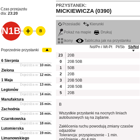
PRZYSTANEK:
Czas przejazdu
MICKIEWICZA (0390)
dla:
23:20
Przesiadki
Kierunki
N1B
B
Pokaż na mapie
Drukuj
ikony
Tabliczka jak na przystanku
Nd/Pn i Wt-Pt
Pt/Sb
Sb/Nd
Poprzednie przystanki
23
20B
6 Sierpnia
0
20B
50B
Dojeżdża w:
10 min.
1
50B
Zielona
2
20B
Dojeżdża w:
12 min.
1 Maja
3
20B
50B
Dojeżdża w:
13 min.
4
20B
50B
Legionów
5
20B
Dojeżdża w:
14 min.
Manufaktura
Dojeżdża w:
15 min.
B
Zachodnia
Wszystkie przystanki na nocnych liniach
Dojeżdża w:
16 min.
autobusowych są na żądanie.
Czarnkowska
Dojeżdża w:
18 min.
Zakłócenia ruchu powodują zmiany czasów
Lutomierska
odjazdów
Dojeżdża w:
19 min.
Tolerancja: przyspieszenie - 1 min.
Limanowskiego
opóźnienie - do 4 min.