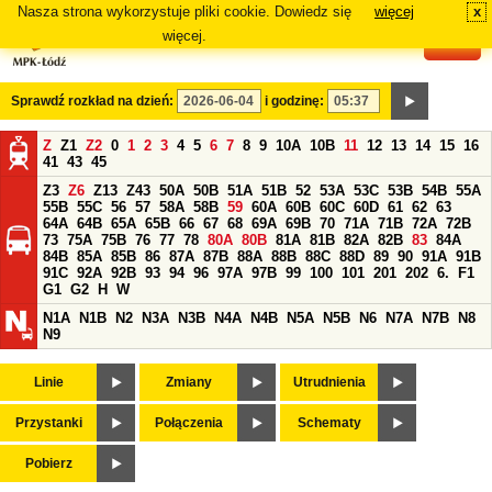
Nasza strona wykorzystuje pliki cookie. Dowiedz się
więcej
x
#
więcej.
Sprawdź rozkład na dzień:
i godzinę:
Z
Z1
Z2
0
1
2
3
4
5
6
7
8
9
10A
10B
11
12
13
14
15
16
41
43
45
Z3
Z6
Z13
Z43
50A
50B
51A
51B
52
53A
53C
53B
54B
55A
55B
55C
56
57
58A
58B
59
60A
60B
60C
60D
61
62
63
64A
64B
65A
65B
66
67
68
69A
69B
70
71A
71B
72A
72B
73
75A
75B
76
77
78
80A
80B
81A
81B
82A
82B
83
84A
84B
85A
85B
86
87A
87B
88A
88B
88C
88D
89
90
91A
91B
91C
92A
92B
93
94
96
97A
97B
99
100
101
201
202
6.
F1
G1
G2
H
W
N1A
N1B
N2
N3A
N3B
N4A
N4B
N5A
N5B
N6
N7A
N7B
N8
N9
Linie
Zmiany
Utrudnienia
Przystanki
Połączenia
Schematy
Pobierz