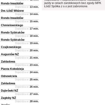
jazdy w celach zarobkowych bez zgody MPK
Rondo Inwalidów
Łódź Spółka z o.o jest zabronione.
Dojeżdża w:
13 min.
Dw. Łódź Widzew
Dojeżdża w:
14 min.
Rondo Inwalidów
Dojeżdża w:
15 min.
Chmielowskiego
Dojeżdża w:
17 min.
Rondo Sybiraków
Dojeżdża w:
18 min.
Rondo Sybiraków
Dojeżdża w:
19 min.
Czajkowskiego
Dojeżdża w:
20 min.
Augustów NŻ
Dojeżdża w:
21 min.
Zakładowa
Dojeżdża w:
23 min.
Piasta Kołodzieja
Dojeżdża w:
24 min.
Odnowiciela
Dojeżdża w:
25 min.
Zakładowa
Dojeżdża w:
26 min.
Dąbrówki NŻ
Dojeżdża w:
27 min.
Zagłoby NŻ
Dojeżdża w:
28 min.