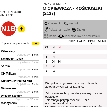
PRZYSTANEK:
MICKIEWICZA - KOŚCIUSZKI
Czas przejazdu
(2137)
dla:
23:34
Przesiadki
Kierunki
N1B
Pokaż na mapie
Drukuj
ikony
Tabliczka jak na przystanku
Nd/Pn i Wt-Pt
Pt/Sb
Sb/Nd
Poprzednie przystanki
23
04
34
Kilińskiego
0
04
Dojeżdża w:
3 min.
1
04
Śmigłego-Rydza
2
04
34
Dojeżdża w:
5 min.
Sarnia
3
34
Dojeżdża w:
6 min.
4
04
CH Tulipan
Dojeżdża w:
7 min.
Konstytucyjna (Wi-Ma)
Wszystkie przystanki na nocnych liniach
Dojeżdża w:
8 min.
autobusowych są na żądanie.
Niciarniana
Dojeżdża w:
9 min.
Zakłócenia ruchu powodują zmiany czasów
Widzew Stadion
odjazdów
Dojeżdża w:
10 min.
Tolerancja: przyspieszenie - 1 min.
Maszynowa
opóźnienie - do 4 min.
Dojeżdża w:
11 min.
Kopiowanie i rozpowszechnianie rozkładów