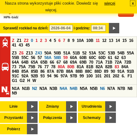
Nasza strona wykorzystuje pliki cookie. Dowiedz się
więcej
x
#
więcej.
Sprawdź rozkład na dzień:
i godzinę:
Z
Z1
Z2
0
1
2
3
4
5
6
7
8
9
10A
10B
11
12
13
14
15
16
41
43
45
Z3
Z6
Z13
Z43
50A
50B
51A
51B
52
53A
53C
53B
54B
55A
55B
55C
56
57
58A
58B
59
60A
60B
60C
60D
61
62
63
64A
64B
65A
65B
66
67
68
69A
69B
70
71A
71B
72A
72B
73
75A
75B
76
77
78
80A
80B
81A
81B
82A
82B
83
84A
84B
85A
85B
86
87A
87B
88A
88B
88C
88D
89
90
91A
91B
91C
92A
92B
93
94
96
97A
97B
99
100
101
201
202
6.
F1
G1
G2
H
W
N1A
N1B
N2
N3A
N3B
N4A
N4B
N5A
N5B
N6
N7A
N7B
N8
N9
Linie
Zmiany
Utrudnienia
Przystanki
Połączenia
Schematy
Pobierz