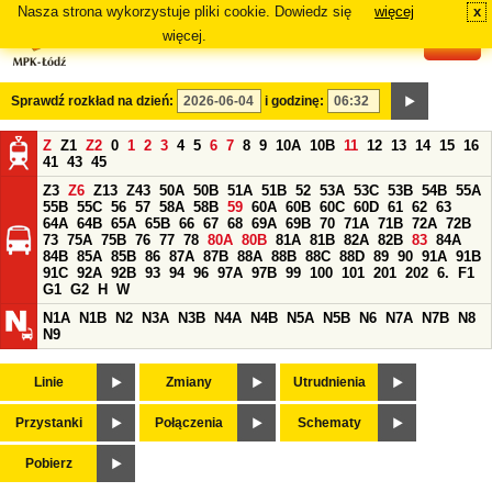
Nasza strona wykorzystuje pliki cookie. Dowiedz się
więcej
x
#
więcej.
Sprawdź rozkład na dzień:
i godzinę:
Z
Z1
Z2
0
1
2
3
4
5
6
7
8
9
10A
10B
11
12
13
14
15
16
41
43
45
Z3
Z6
Z13
Z43
50A
50B
51A
51B
52
53A
53C
53B
54B
55A
55B
55C
56
57
58A
58B
59
60A
60B
60C
60D
61
62
63
64A
64B
65A
65B
66
67
68
69A
69B
70
71A
71B
72A
72B
73
75A
75B
76
77
78
80A
80B
81A
81B
82A
82B
83
84A
84B
85A
85B
86
87A
87B
88A
88B
88C
88D
89
90
91A
91B
91C
92A
92B
93
94
96
97A
97B
99
100
101
201
202
6.
F1
G1
G2
H
W
N1A
N1B
N2
N3A
N3B
N4A
N4B
N5A
N5B
N6
N7A
N7B
N8
N9
Linie
Zmiany
Utrudnienia
Przystanki
Połączenia
Schematy
Pobierz