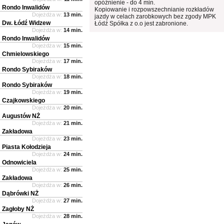
opóźnienie - do 4 min.
Rondo Inwalidów
Kopiowanie i rozpowszechnianie rozkładów
Dojeżdża w:
13 min.
jazdy w celach zarobkowych bez zgody MPK
Dw. Łódź Widzew
Łódź Spółka z o.o jest zabronione.
Dojeżdża w:
14 min.
Rondo Inwalidów
Dojeżdża w:
15 min.
Chmielowskiego
Dojeżdża w:
17 min.
Rondo Sybiraków
Dojeżdża w:
18 min.
Rondo Sybiraków
Dojeżdża w:
19 min.
Czajkowskiego
Dojeżdża w:
20 min.
Augustów NŻ
Dojeżdża w:
21 min.
Zakładowa
Dojeżdża w:
23 min.
Piasta Kołodzieja
Dojeżdża w:
24 min.
Odnowiciela
Dojeżdża w:
25 min.
Zakładowa
Dojeżdża w:
26 min.
Dąbrówki NŻ
Dojeżdża w:
27 min.
Zagłoby NŻ
Dojeżdża w:
28 min.