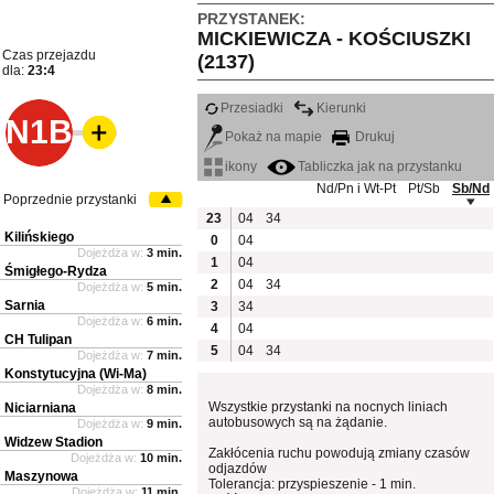
PRZYSTANEK:
MICKIEWICZA - KOŚCIUSZKI
Czas przejazdu
(2137)
dla:
23:4
Przesiadki
Kierunki
N1B
Pokaż na mapie
Drukuj
ikony
Tabliczka jak na przystanku
Nd/Pn i Wt-Pt
Pt/Sb
Sb/Nd
Poprzednie przystanki
23
04
34
Kilińskiego
0
04
Dojeżdża w:
3 min.
1
04
Śmigłego-Rydza
2
04
34
Dojeżdża w:
5 min.
Sarnia
3
34
Dojeżdża w:
6 min.
4
04
CH Tulipan
5
04
34
Dojeżdża w:
7 min.
Konstytucyjna (Wi-Ma)
Dojeżdża w:
8 min.
Wszystkie przystanki na nocnych liniach
Niciarniana
autobusowych są na żądanie.
Dojeżdża w:
9 min.
Widzew Stadion
Zakłócenia ruchu powodują zmiany czasów
Dojeżdża w:
10 min.
odjazdów
Maszynowa
Tolerancja: przyspieszenie - 1 min.
Dojeżdża w:
11 min.