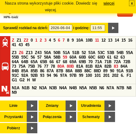
Nasza strona wykorzystuje pliki cookie. Dowiedz się
więcej
x
#
więcej.
Sprawdź rozkład na dzień:
i godzinę:
Z
Z1
Z2
0
1
2
3
4
5
6
7
8
9
10A
10B
11
12
13
14
15
16
41
43
45
Z3
Z6
Z13
Z43
50A
50B
51A
51B
52
53A
53C
53B
54B
55A
55B
55C
56
57
58A
58B
59
60A
60B
60C
60D
61
62
63
64A
64B
65A
65B
66
67
68
69A
69B
70
71A
71B
72A
72B
73
75A
75B
76
77
78
80A
80B
81A
81B
82A
82B
83
84A
84B
85A
85B
86
87A
87B
88A
88B
88C
88D
89
90
91A
91B
91C
92A
92B
93
94
96
97A
97B
99
100
101
201
202
6.
F1
G1
G2
H
W
N1A
N1B
N2
N3A
N3B
N4A
N4B
N5A
N5B
N6
N7A
N7B
N8
N9
Linie
Zmiany
Utrudnienia
Przystanki
Połączenia
Schematy
Pobierz