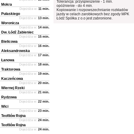
Tolerancja: przyspieszenie - 1 min.
Mokra
opóźnienie - do 4 min.
Dojeżdża w:
11 min.
Kopiowanie i rozpowszechnianie rozkładów
Pułaskiego
jazdy w celach zarobkowych bez zgody MPK
Dojeżdża w:
13 min.
Łódź Spółka z o.o jest zabronione.
Woronicza
Dojeżdża w:
14 min.
Dw. Łódź Żabieniec
Dojeżdża w:
15 min.
Bielicowa
Dojeżdża w:
16 min.
Aleksandrowska
Dojeżdża w:
17 min.
Łanowa
Dojeżdża w:
18 min.
Traktorowa
Dojeżdża w:
19 min.
Kaczeńcowa
Dojeżdża w:
20 min.
Wiernej Rzeki
Dojeżdża w:
21 min.
Rydzowa
Dojeżdża w:
22 min.
Wici
Dojeżdża w:
23 min.
Teofilów Rojna
Dojeżdża w:
24 min.
Teofilów Rojna
Dojeżdża w:
24 min.