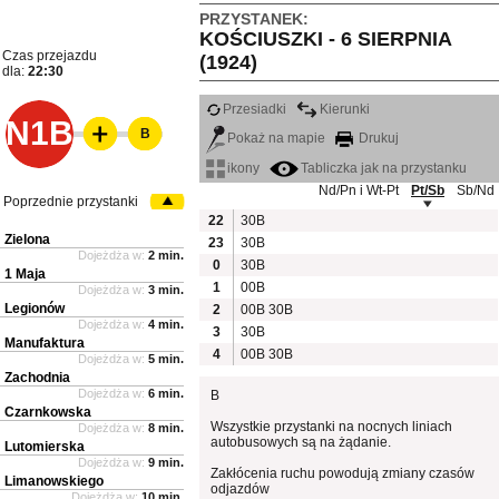
PRZYSTANEK:
KOŚCIUSZKI - 6 SIERPNIA
Czas przejazdu
(1924)
dla:
22:30
Przesiadki
Kierunki
N1B
B
Pokaż na mapie
Drukuj
ikony
Tabliczka jak na przystanku
Nd/Pn i Wt-Pt
Pt/Sb
Sb/Nd
Poprzednie przystanki
22
30B
Zielona
23
30B
Dojeżdża w:
2 min.
0
30B
1 Maja
1
00B
Dojeżdża w:
3 min.
Legionów
2
00B
30B
Dojeżdża w:
4 min.
3
30B
Manufaktura
4
00B
30B
Dojeżdża w:
5 min.
Zachodnia
Dojeżdża w:
6 min.
B
Czarnkowska
Wszystkie przystanki na nocnych liniach
Dojeżdża w:
8 min.
autobusowych są na żądanie.
Lutomierska
Dojeżdża w:
9 min.
Zakłócenia ruchu powodują zmiany czasów
Limanowskiego
odjazdów
Dojeżdża w:
10 min.