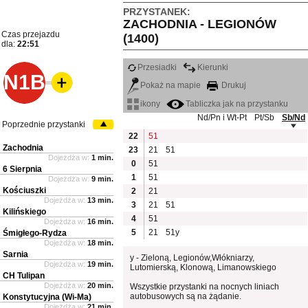
PRZYSTANEK:
ZACHODNIA - LEGIONÓW
Czas przejazdu
(1400)
dla:
22:51
Przesiadki
Kierunki
N1B
Pokaż na mapie
Drukuj
ikony
Tabliczka jak na przystanku
Nd/Pn i Wt-Pt
Pt/Sb
Sb/Nd
Poprzednie przystanki
22
51
Zachodnia
23
21
51
Dojeżdża w:
1 min.
0
51
6 Sierpnia
1
51
Dojeżdża w:
9 min.
Kościuszki
2
21
Dojeżdża w:
13 min.
3
21
51
Kilińskiego
4
51
Dojeżdża w:
16 min.
5
21
51y
Śmigłego-Rydza
Dojeżdża w:
18 min.
Sarnia
y - Zieloną, Legionów,Włókniarzy,
Dojeżdża w:
19 min.
Lutomierską, Klonową, Limanowskiego
CH Tulipan
Dojeżdża w:
20 min.
Wszystkie przystanki na nocnych liniach
autobusowych są na żądanie.
Konstytucyjna (Wi-Ma)
Dojeżdża w:
21 min.