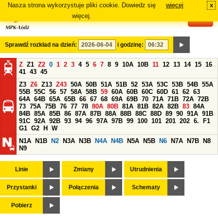
Nasza strona wykorzystuje pliki cookie. Dowiedz się
więcej
x
#
więcej.
Sprawdź rozkład na dzień:
i godzinę:
Z
Z1
Z2
0
1
2
3
4
5
6
7
8
9
10A
10B
11
12
13
14
15
16
41
43
45
Z3
Z6
Z13
Z43
50A
50B
51A
51B
52
53A
53C
53B
54B
55A
55B
55C
56
57
58A
58B
59
60A
60B
60C
60D
61
62
63
64A
64B
65A
65B
66
67
68
69A
69B
70
71A
71B
72A
72B
73
75A
75B
76
77
78
80A
80B
81A
81B
82A
82B
83
84A
84B
85A
85B
86
87A
87B
88A
88B
88C
88D
89
90
91A
91B
91C
92A
92B
93
94
96
97A
97B
99
100
101
201
202
6.
F1
G1
G2
H
W
N1A
N1B
N2
N3A
N3B
N4A
N4B
N5A
N5B
N6
N7A
N7B
N8
N9
Linie
Zmiany
Utrudnienia
Przystanki
Połączenia
Schematy
Pobierz