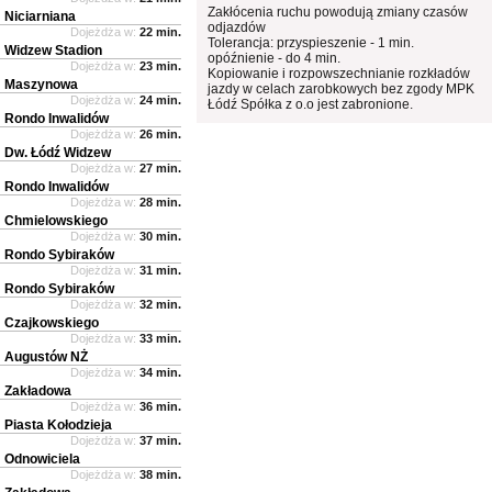
Zakłócenia ruchu powodują zmiany czasów
Niciarniana
odjazdów
Dojeżdża w:
22 min.
Tolerancja: przyspieszenie - 1 min.
Widzew Stadion
opóźnienie - do 4 min.
Dojeżdża w:
23 min.
Kopiowanie i rozpowszechnianie rozkładów
Maszynowa
jazdy w celach zarobkowych bez zgody MPK
Dojeżdża w:
24 min.
Łódź Spółka z o.o jest zabronione.
Rondo Inwalidów
Dojeżdża w:
26 min.
Dw. Łódź Widzew
Dojeżdża w:
27 min.
Rondo Inwalidów
Dojeżdża w:
28 min.
Chmielowskiego
Dojeżdża w:
30 min.
Rondo Sybiraków
Dojeżdża w:
31 min.
Rondo Sybiraków
Dojeżdża w:
32 min.
Czajkowskiego
Dojeżdża w:
33 min.
Augustów NŻ
Dojeżdża w:
34 min.
Zakładowa
Dojeżdża w:
36 min.
Piasta Kołodzieja
Dojeżdża w:
37 min.
Odnowiciela
Dojeżdża w:
38 min.