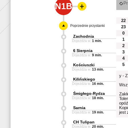
Pr
N1B
22
Poprzednie przystanki
23
0
Zachodnia
1
Dojeżdża w:
1 min.
2
6 Sierpnia
3
Dojeżdża w:
9 min.
4
5
Kościuszki
Dojeżdża w:
13 min.
y - 
Kilińskiego
Dojeżdża w:
16 min.
Wszy
Śmigłego-Rydza
Zakł
Dojeżdża w:
18 min.
Tole
opóź
Sarnia
Kopi
jest
Dojeżdża w:
19 min.
CH Tulipan
Dojeżdża w:
20 min.