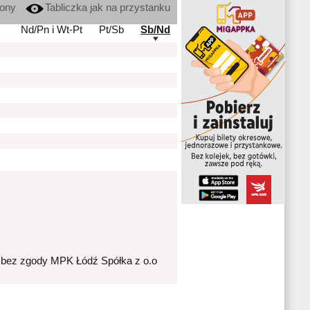
kony
Tabliczka jak na przystanku
Nd/Pn i Wt-Pt
Pt/Sb
Sb/Nd
 bez zgody MPK Łódź Spółka z o.o