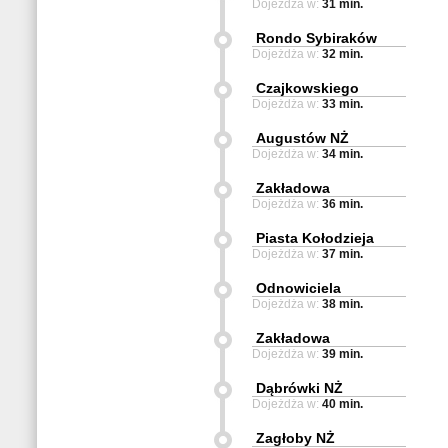
Dojeżdża w:
31 min.
Rondo Sybiraków
Dojeżdża w:
32 min.
Czajkowskiego
Dojeżdża w:
33 min.
Augustów NŻ
Dojeżdża w:
34 min.
Zakładowa
Dojeżdża w:
36 min.
Piasta Kołodzieja
Dojeżdża w:
37 min.
Odnowiciela
Dojeżdża w:
38 min.
Zakładowa
Dojeżdża w:
39 min.
Dąbrówki NŻ
Dojeżdża w:
40 min.
Zagłoby NŻ