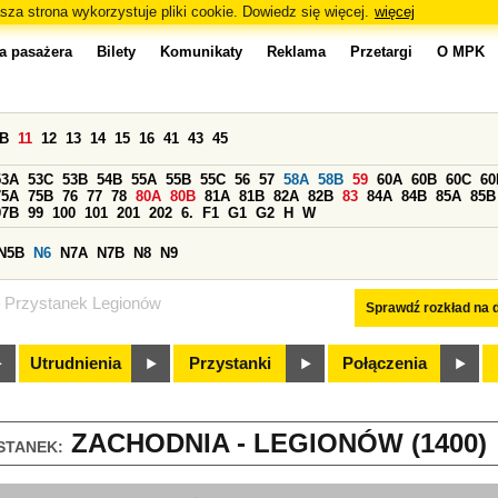
sza strona wykorzystuje pliki cookie. Dowiedz się więcej.
więcej
a pasażera
Bilety
Komunikaty
Reklama
Przetargi
O MPK
0B
11
12
13
14
15
16
41
43
45
53A
53C
53B
54B
55A
55B
55C
56
57
58A
58B
59
60A
60B
60C
60
75A
75B
76
77
78
80A
80B
81A
81B
82A
82B
83
84A
84B
85A
85B
97B
99
100
101
201
202
6.
F1
G1
G2
H
W
N5B
N6
N7A
N7B
N8
N9
Przystanek Legionów
Sprawdź rozkład na d
Utrudnienia
Przystanki
Połączenia
ZACHODNIA - LEGIONÓW (1400)
STANEK: