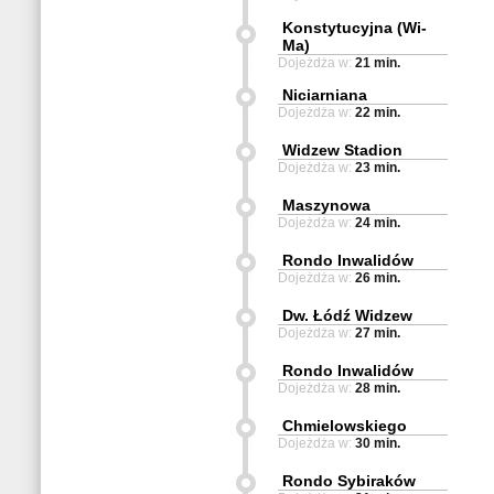
Konstytucyjna (Wi-
Ma)
Dojeżdża w:
21 min.
Niciarniana
Dojeżdża w:
22 min.
Widzew Stadion
Dojeżdża w:
23 min.
Maszynowa
Dojeżdża w:
24 min.
Rondo Inwalidów
Dojeżdża w:
26 min.
Dw. Łódź Widzew
Dojeżdża w:
27 min.
Rondo Inwalidów
Dojeżdża w:
28 min.
Chmielowskiego
Dojeżdża w:
30 min.
Rondo Sybiraków