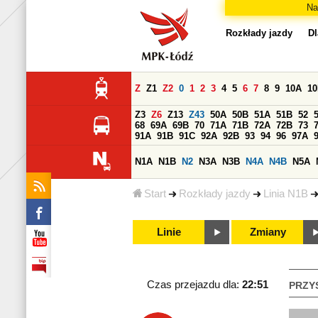
Na
Rozkłady jazdy
Dl
Z
Z1
Z2
0
1
2
3
4
5
6
7
8
9
10A
1
Z3
Z6
Z13
Z43
50A
50B
51A
51B
52
68
69A
69B
70
71A
71B
72A
72B
73
91A
91B
91C
92A
92B
93
94
96
97A
N1A
N1B
N2
N3A
N3B
N4A
N4B
N5A
Start
Rozkłady jazdy
Linia N1B
Linie
Zmiany
Czas przejazdu dla:
22:51
PRZY