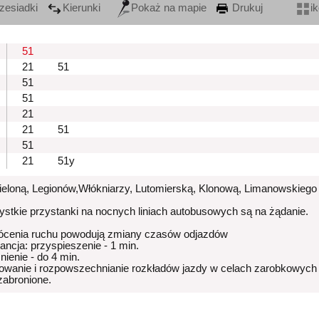
zesiadki
Kierunki
Pokaż na mapie
Drukuj
i
51
21
51
51
51
21
21
51
51
21
51y
Zieloną, Legionów,Włókniarzy, Lutomierską, Klonową, Limanowskiego
stkie przystanki na nocnych liniach autobusowych są na żądanie.
ócenia ruchu powodują zmiany czasów odjazdów
rancja: przyspieszenie - 1 min.
nienie - do 4 min.
owanie i rozpowszechnianie rozkładów jazdy w celach zarobkowych
 zabronione.