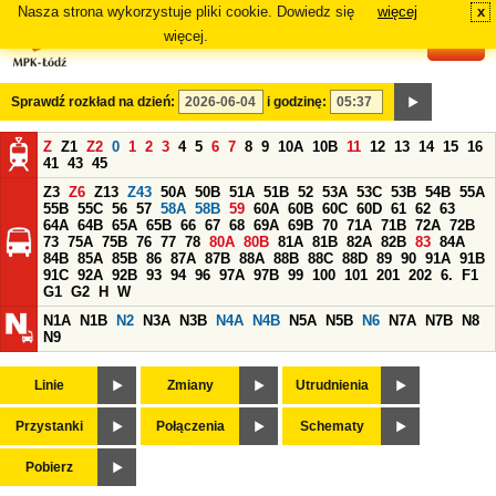
Nasza strona wykorzystuje pliki cookie. Dowiedz się
więcej
x
#
więcej.
Sprawdź rozkład na dzień:
i godzinę:
Z
Z1
Z2
0
1
2
3
4
5
6
7
8
9
10A
10B
11
12
13
14
15
16
41
43
45
Z3
Z6
Z13
Z43
50A
50B
51A
51B
52
53A
53C
53B
54B
55A
55B
55C
56
57
58A
58B
59
60A
60B
60C
60D
61
62
63
64A
64B
65A
65B
66
67
68
69A
69B
70
71A
71B
72A
72B
73
75A
75B
76
77
78
80A
80B
81A
81B
82A
82B
83
84A
84B
85A
85B
86
87A
87B
88A
88B
88C
88D
89
90
91A
91B
91C
92A
92B
93
94
96
97A
97B
99
100
101
201
202
6.
F1
G1
G2
H
W
N1A
N1B
N2
N3A
N3B
N4A
N4B
N5A
N5B
N6
N7A
N7B
N8
N9
Linie
Zmiany
Utrudnienia
Przystanki
Połączenia
Schematy
Pobierz