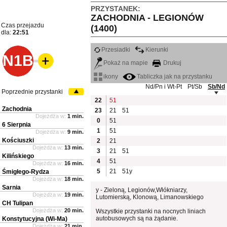
PRZYSTANEK:
ZACHODNIA - LEGIONÓW
Czas przejazdu
(1400)
dla:
22:51
Przesiadki
Kierunki
N1B
Pokaż na mapie
Drukuj
ikony
Tabliczka jak na przystanku
Nd/Pn i Wt-Pt
Pt/Sb
Sb/Nd
Poprzednie przystanki
22
51
Zachodnia
23
21
51
Dojeżdża w:
1 min.
0
51
6 Sierpnia
1
51
Dojeżdża w:
9 min.
Kościuszki
2
21
Dojeżdża w:
13 min.
3
21
51
Kilińskiego
4
51
Dojeżdża w:
16 min.
5
21
51y
Śmigłego-Rydza
Dojeżdża w:
18 min.
Sarnia
y - Zieloną, Legionów,Włókniarzy,
Dojeżdża w:
19 min.
Lutomierską, Klonową, Limanowskiego
CH Tulipan
Dojeżdża w:
20 min.
Wszystkie przystanki na nocnych liniach
autobusowych są na żądanie.
Konstytucyjna (Wi-Ma)
Dojeżdża w:
21 min.