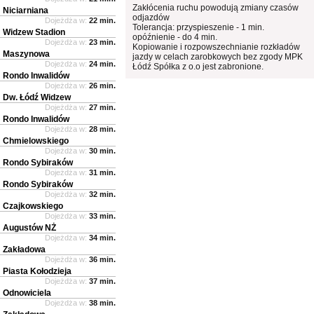
Zakłócenia ruchu powodują zmiany czasów
Niciarniana
odjazdów
Dojeżdża w:
22 min.
Tolerancja: przyspieszenie - 1 min.
Widzew Stadion
opóźnienie - do 4 min.
Dojeżdża w:
23 min.
Kopiowanie i rozpowszechnianie rozkładów
Maszynowa
jazdy w celach zarobkowych bez zgody MPK
Dojeżdża w:
24 min.
Łódź Spółka z o.o jest zabronione.
Rondo Inwalidów
Dojeżdża w:
26 min.
Dw. Łódź Widzew
Dojeżdża w:
27 min.
Rondo Inwalidów
Dojeżdża w:
28 min.
Chmielowskiego
Dojeżdża w:
30 min.
Rondo Sybiraków
Dojeżdża w:
31 min.
Rondo Sybiraków
Dojeżdża w:
32 min.
Czajkowskiego
Dojeżdża w:
33 min.
Augustów NŻ
Dojeżdża w:
34 min.
Zakładowa
Dojeżdża w:
36 min.
Piasta Kołodzieja
Dojeżdża w:
37 min.
Odnowiciela
Dojeżdża w:
38 min.