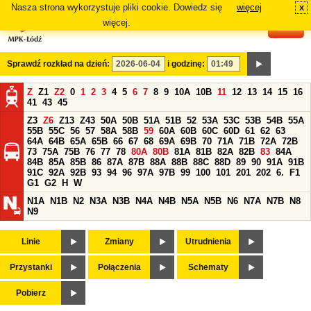
Nasza strona wykorzystuje pliki cookie. Dowiedz się
więcej
x
#
więcej.
Sprawdź rozkład na dzień:
i godzinę:
Z
Z1
Z2
0
1
2
3
4
5
6
7
8
9
10A
10B
11
12
13
14
15
16
41
43
45
Z3
Z6
Z13
Z43
50A
50B
51A
51B
52
53A
53C
53B
54B
55A
55B
55C
56
57
58A
58B
59
60A
60B
60C
60D
61
62
63
64A
64B
65A
65B
66
67
68
69A
69B
70
71A
71B
72A
72B
73
75A
75B
76
77
78
80A
80B
81A
81B
82A
82B
83
84A
84B
85A
85B
86
87A
87B
88A
88B
88C
88D
89
90
91A
91B
91C
92A
92B
93
94
96
97A
97B
99
100
101
201
202
6.
F1
G1
G2
H
W
N1A
N1B
N2
N3A
N3B
N4A
N4B
N5A
N5B
N6
N7A
N7B
N8
N9
Linie
Zmiany
Utrudnienia
Przystanki
Połączenia
Schematy
Pobierz