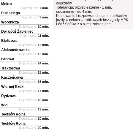
odjazdów
Mokra
Tolerancja: przyspieszenie - 1 min.
Dojeżdża w:
7 min.
opóźnienie - do 4 min.
Pułaskiego
Kopiowanie i rozpowszechnianie rozkładów
Dojeżdża w:
9 min.
jazdy w celach zarobkowych bez zgody MPK
Woronicza
Łódź Spółka z o.o jest zabronione.
Dojeżdża w:
10 min.
Dw. Łódź Żabieniec
Dojeżdża w:
11 min.
Bielicowa
Dojeżdża w:
12 min.
Aleksandrowska
Dojeżdża w:
13 min.
Łanowa
Dojeżdża w:
14 min.
Traktorowa
Dojeżdża w:
15 min.
Kaczeńcowa
Dojeżdża w:
16 min.
Wiernej Rzeki
Dojeżdża w:
17 min.
Rydzowa
Dojeżdża w:
18 min.
Wici
Dojeżdża w:
19 min.
Teofilów Rojna
Dojeżdża w:
20 min.
Teofilów Rojna
Dojeżdża w:
20 min.