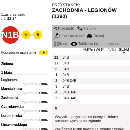
PRZYSTANEK:
ZACHODNIA - LEGIONÓW
Czas przejazdu
(1390)
dla:
22:34
Przesiadki
Kierunki
N1B
B
Pokaż na mapie
Drukuj
ikony
Tabliczka jak na przystanku
Nd/Pn i Wt-Pt
Pt/Sb
Sb/Nd
Poprzednie przystanki
22
34B
23
34B
Zielona
0
34B
1 Maja
1
04B
Legionów
2
04B
34B
Dojeżdża w:
0 min.
3
34B
Manufaktura
4
04B
34B
Dojeżdża w:
1 min.
Zachodnia
5
04B
34B
Dojeżdża w:
2 min.
Czarnkowska
B
Dojeżdża w:
4 min.
Lutomierska
Wszystkie przystanki na nocnych liniach
Dojeżdża w:
5 min.
autobusowych są na żądanie.
Limanowskiego
Dojeżdża w:
6 min.
Zakłócenia ruchu powodują zmiany czasów