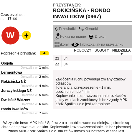
PRZYSTANEK:
ROKICIŃSKA - RONDO
Czas przejazdu
INWALIDÓW (0967)
dla:
17:44
Przesiadki
Kierunki
W
Pokaż na mapie
Drukuj
ikony
Tabliczka jak na przystanku
ROBOCZY
SOBOTY
NIEDZIELA
Poprzednie przystanki
21
34
Gogola
22
04
Dojeżdża w:
1 min.
Lermontowa
Dojeżdża w:
2 min.
Zakłócenia ruchu powodują zmiany czasów
Rokicińska NŻ
odjazdów
Dojeżdża w:
4 min.
Tolerancja: przyspieszenie - 1 min.
Jurczyńskiego NŻ
opóźnienie - do 4 min.
Dojeżdża w:
5 min.
Kopiowanie i rozpowszechnianie rozkładów
Dw. Łódź Widzew
jazdy w celach zarobkowych bez zgody MPK
Łódź Spółka z o.o jest zabronione.
Dojeżdża w:
6 min.
rondo Inwalidów
Dojeżdża w:
7 min.
Wszystkie treści MPK-Łódź Spółka z o.o. opublikowane na niniejszej stronie są
chronione prawem autorskim. Kopiowanie i rozpowszechnianie ich bez pisemnej
zgody MPK-Łódź Spółka z o.o. dla celów innych niż potrzeby własne jest