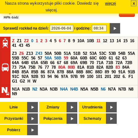
Nasza strona wykorzystuje pliki cookie. Dowiedz się
więcej
x
#
więcej.
Sprawdź rozkład na dzień:
i godzinę:
Z
Z1
Z2
0
1
2
3
4
5
6
7
8
9
10A
10B
11
12
13
14
15
16
41
43
45
Z3
Z6
Z13
Z43
50A
50B
51A
51B
52
53A
53C
53B
54B
55A
55B
55C
56
57
58A
58B
59
60A
60B
60C
60D
61
62
63
64A
64B
65A
65B
66
67
68
69A
69B
70
71A
71B
72A
72B
73
75A
75B
76
77
78
80A
80B
81A
81B
82A
82B
83
84A
84B
85A
85B
86
87A
87B
88A
88B
88C
88D
89
90
91A
91B
91C
92A
92B
93
94
96
97A
97B
99
100
101
201
202
6.
F1
G1
G2
H
W
N1A
N1B
N2
N3A
N3B
N4A
N4B
N5A
N5B
N6
N7A
N7B
N8
N9
Linie
Zmiany
Utrudnienia
Przystanki
Połączenia
Schematy
Pobierz