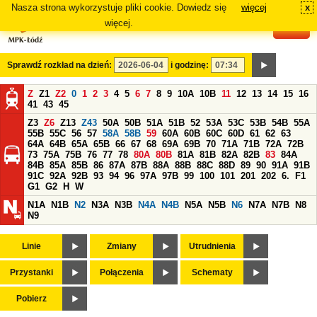
Nasza strona wykorzystuje pliki cookie. Dowiedz się
więcej
x
#
więcej.
Sprawdź rozkład na dzień:
i godzinę:
Z
Z1
Z2
0
1
2
3
4
5
6
7
8
9
10A
10B
11
12
13
14
15
16
41
43
45
Z3
Z6
Z13
Z43
50A
50B
51A
51B
52
53A
53C
53B
54B
55A
55B
55C
56
57
58A
58B
59
60A
60B
60C
60D
61
62
63
64A
64B
65A
65B
66
67
68
69A
69B
70
71A
71B
72A
72B
73
75A
75B
76
77
78
80A
80B
81A
81B
82A
82B
83
84A
84B
85A
85B
86
87A
87B
88A
88B
88C
88D
89
90
91A
91B
91C
92A
92B
93
94
96
97A
97B
99
100
101
201
202
6.
F1
G1
G2
H
W
N1A
N1B
N2
N3A
N3B
N4A
N4B
N5A
N5B
N6
N7A
N7B
N8
N9
Linie
Zmiany
Utrudnienia
Przystanki
Połączenia
Schematy
Pobierz