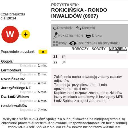
PRZYSTANEK:
ROKICIŃSKA - RONDO
Czas przejazdu
INWALIDÓW (0967)
dla:
20:14
Przesiadki
Kierunki
W
Pokaż na mapie
Drukuj
ikony
Tabliczka jak na przystanku
ROBOCZY
SOBOTY
NIEDZIELA
Poprzednie przystanki
21
34
Gogola
22
04
Dojeżdża w:
1 min.
Lermontowa
Dojeżdża w:
2 min.
Zakłócenia ruchu powodują zmiany czasów
Rokicińska NŻ
odjazdów
Dojeżdża w:
4 min.
Tolerancja: przyspieszenie - 1 min.
Jurczyńskiego NŻ
opóźnienie - do 4 min.
Dojeżdża w:
5 min.
Kopiowanie i rozpowszechnianie rozkładów
Dw. Łódź Widzew
jazdy w celach zarobkowych bez zgody MPK
Łódź Spółka z o.o jest zabronione.
Dojeżdża w:
6 min.
rondo Inwalidów
Dojeżdża w:
7 min.
Wszystkie treści MPK-Łódź Spółka z o.o. opublikowane na niniejszej stronie są
chronione prawem autorskim. Kopiowanie i rozpowszechnianie ich bez pisemnej
zgody MPK-Łódź Spółka z o.o. dla celów innych niż potrzeby własne jest